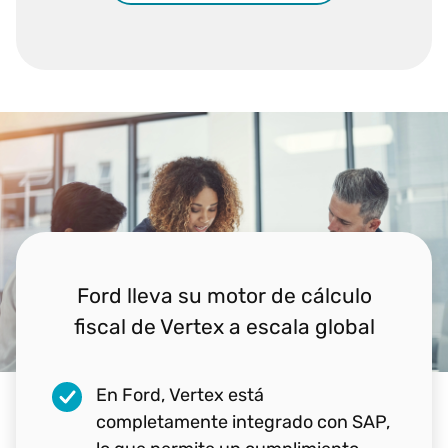
Novartis consigue una visión fiscal
Ford lleva su motor de cálculo
Siemens: una historia de
transformación con SAP S/4HANA
fiscal de Vertex a escala global
más clara con Vertex y SAP
En Ford, Vertex está
La integración fluida entre Vertex y
Mayor precisión en las
completamente integrado con SAP,
SAP S/4HANA
declaraciones de impuestos sobre
ha permitido a