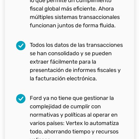
lo que permite un cumplimiento
Novartis mejorar las operaciones
uso del consumidor
fiscal global más eficiente. Ahora
mediante la automatización
múltiples sistemas transaccionales
inteligente y la gestión centralizada
Facturación más precisa y mejores
funcionan juntos de forma fluida.
de la fiscalidad indirecta.
índices de satisfacción del cliente
Todos los datos de las transacciones
Los procesos fiscales globales
Visibilidad del dinero que Siemens
se han consolidado y se pueden
estandarizados impulsados por
ha ahorrado desde que cambió a
extraer fácilmente para la
Vertex han
mejorado el
Vertex, hasta el último céntimo,
presentación de informes fiscales y
cumplimiento normativo,
mediante un informe personalizado
la facturación electrónica.
reducido los errores y ofrecido
una precisión constante
en todas
las jurisdicciones.
Ford ya no tiene que gestionar la
complejidad de cumplir con
normativas y políticas al operar en
La determinación fiscal proactiva
varios países: Vertex lo automatiza
y optimizada y la visibilidad de los
todo, ahorrando tiempo y recursos
datos
han ayudado a la empresa a