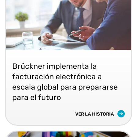
Descubra cómo Brückner Group, referente en inge
Brückner implementa la
facturación electrónica a
escala global para prepararse
para el futuro
BRÜCKNER IMPLEMENTA LA
VER LA HISTORIA