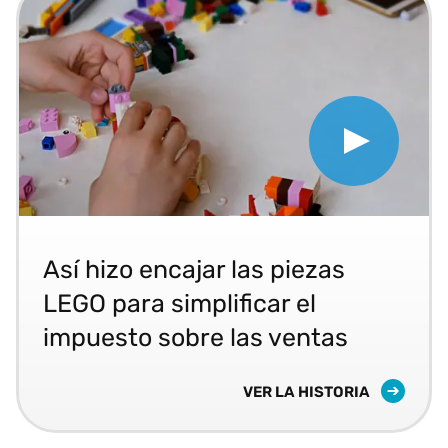
Play How LEGO Put the Piec
LEGO ofrece una experiencia de compra online flu
Así hizo encajar las piezas
LEGO para simplificar el
impuesto sobre las ventas
ASÍ HIZO ENCAJAR LAS PI
VER LA HISTORIA