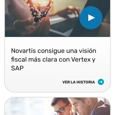
Play Novartis Gains Tax Cla
Descubra cómo la empresa farmacéutica Novartis 
Novartis consigue una visión
fiscal más clara con Vertex y
SAP
NOVARTIS CONSIGUE UNA V
VER LA HISTORIA