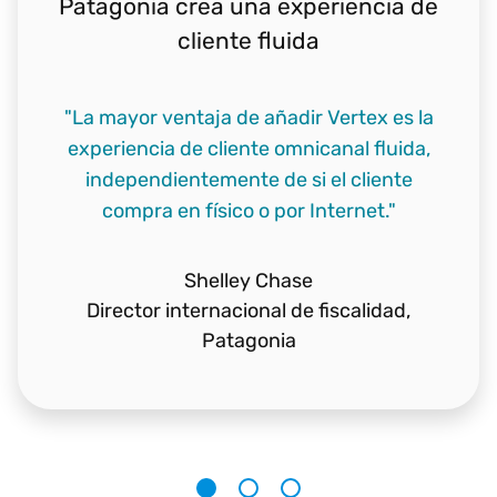
Patagonia crea una experiencia de
cliente fluida
"La mayor ventaja de añadir Vertex es la
"Nuestra web recibe 100 millones de
visitas al mes y necesitábamos un motor
experiencia de cliente omnicanal fluida,
"Queremos garantizar la satisfacción de
independientemente de si el cliente
fiscal capaz de seguirnos el ritmo."
nuestros clientes de comercio
compra en físico o por Internet."
electrónico. Nuestra tienda online no
sufre interrupciones en el servicio, lo cual
Ben Wylie
evita la frustración del cliente. Y Vertex
Director fiscal,
Walmart
Shelley Chase
nos ayuda a lograrlo."
Director internacional de fiscalidad,
Patagonia
Heather Villanueva
Gerente de impuestos indirectos,
LEGO
Group
1
2
3