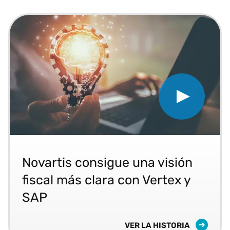
Play Novartis Gains Tax Cla
Descubra cómo la empresa farmacéutica Novartis 
Novartis consigue una visión
fiscal más clara con Vertex y
SAP
NOVARTIS CONSIGUE UNA V
VER LA HISTORIA