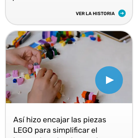
BRÜCKNER IMPLEMENTA LA
VER LA HISTORIA
Play How LEGO Put the Piec
LEGO ofrece una experiencia de compra online flu
Así hizo encajar las piezas
LEGO para simplificar el