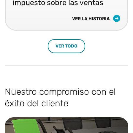
impuesto sobre las ventas
ASÍ HIZO ENCAJAR LAS PI
VER LA HISTORIA
VER TODO
Nuestro compromiso con el
éxito del cliente