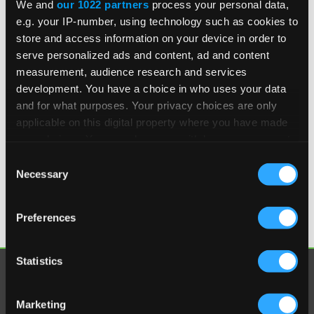
We and
our 1022 partners
process your personal data,
e.g. your IP-number, using technology such as cookies to
store and access information on your device in order to
serve personalized ads and content, ad and content
Estado
measurement, audience research and services
development. You have a choice in who uses your data
and for what purposes. Your privacy choices are only
applicable on this digital property where you have made
Sí, comprendo y acepto los
Términos y condiciones
y
your choices. You can change or withdraw your consent
la
Política de privacidad
, y doy mi consentimiento
para que se utilice mi información tal y como se
any time from the Cookie Declaration or by clicking on
Consent
describe anteriormente.
the Privacy trigger icon.
Necessary
Selection
If you allow, we would also like to:
Preferences
Collect information about your geographical
location which can be accurate to within several
meters
Statistics
Explorar
Identify your device by actively scanning it for
specific characteristics (fingerprinting)
¿Por qué Vertex?
Marketing
Find out more about how your personal data is processed