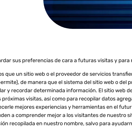
a con las normativas
Tendencias fis
los impuestos.
sus procesos de
control 
es en materia de
ivas
Juntos, impulsamos
ación electrónica
cumplimiento fiscal?
mano en
Innovación tec
el crecimiento y el
Pruebe nuestra
Exchang
r el riesgo de auditoría
cumplimiento para
nueva herramienta
nuestros clientes.
e el crecimiento
Explorar todo
Conviértase en socio
interactiva.
Leer más
Regístres
s las capacidades
ronterizo
obtener u
lice los certificados de
descuent
ión
dar sus preferencias de cara a futuras visitas y para
que un sitio web o el proveedor de servicios transfie
permite), de manera que el sistema del sitio web o del
lar y recordar determinada información. El sitio web de
próximas visitas, así como para recopilar datos agrega
 ofrecerle mejores experiencias y herramientas en el fu
uden a comprender mejor a los visitantes de nuestro s
ación recopilada en nuestro nombre, salvo para ayudarn