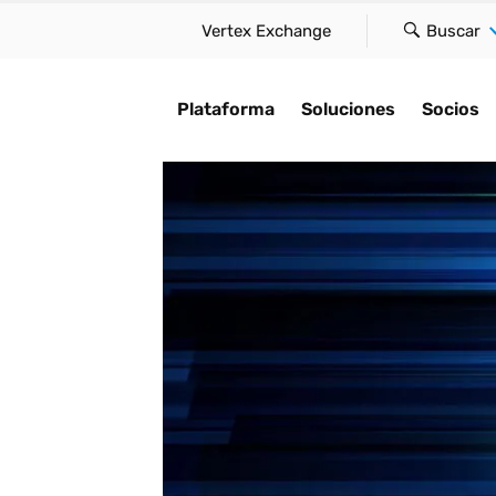
Vertex Exchange
Buscar
Plataforma
Soluciones
Socios
rma
IA para el cumplimiento
Encuentre un socio
studio de caso
Por tipo
Explorar
normativo
loud ofrece innovación
Descubra cómo acelera
tre una solución que se
Mantenga el cumplimiento gl
Manténgase al d
ez, a gran escala y de
velocidad del negocio
Acelere la automatización,
 a su tamaño, satisfaga
y reduzca la fricción en su
tendencias fisc
cilla, sin
conectándole con nues
facilite el cumplimiento e
cesidades y aborde el
función tributaria.
retos de cumpl
ciones.
socios globales.
incorpore inteligencia en la
iento con confianza.
que aparezcan.
Impuesto sobre las ventas y 
plataforma Vertex Cloud.
loud
Socios tecnológicos
consumo
o de impuestos en tiempo
IA para el cum
Presentación de la IA
normativo
ación de impuestos
Integradores de siste
IVA y GST
atice el cumplimiento
Historias de cl
ento fiscal
Firmas de contabilidad
Arrendamiento
ario global
consultoría
Perspectivas d
ión electrónica
Asume el control de
Impuesto sobre la nómina
¿Listo para optimizar
La compl