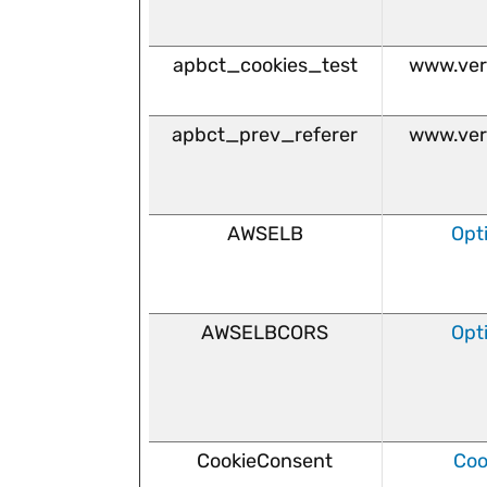
apbct_cookies_test
www.ver
apbct_prev_referer
www.ver
AWSELB
Opt
AWSELBCORS
Opt
CookieConsent
Coo