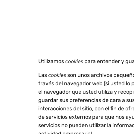
Cumpl
requisitos de la
global
Perspect
Estudio de Gartner®:
facturación
factur
Predicciones para
electrónica.
Reduci
2026 - Hacia una
función financiera
Aceler
Leer más
Ver toda
centrada en la IA
transf
Adopte un enfoque
Centra
estratégico para unas
exenc
cookies
Utilizamos
para entender y guar
finanzas centradas en la
IA.
cookies
Las
son unos archivos pequeños 
través del navegador web (si usted lo 
el navegador que usted utiliza y recopi
guardar sus preferencias de cara a sus 
interacciones del sitio, con el fin de
de servicios externos para que nos ay
servicios no pueden utilizar la inform
actividad empresarial.