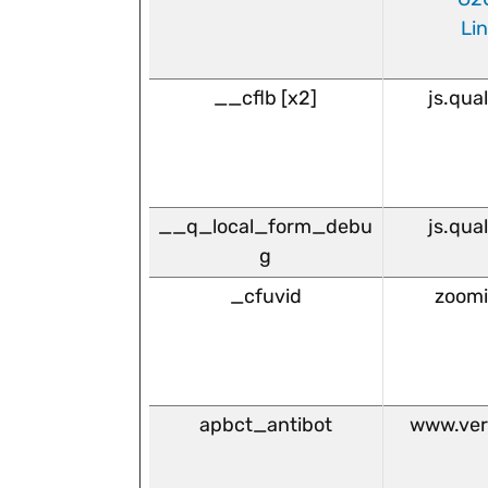
Li
__cflb [x2]
js.qua
__q_local_form_debu
js.qua
g
_cfuvid
zoom
apbct_antibot
www.ver