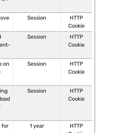
rove
Session
HTTP
Cookie
d
Session
HTTP
ent-
Cookie
e on
Session
HTTP
e
Cookie
ving
Session
HTTP
 load
Cookie
r
 for
1 year
HTTP