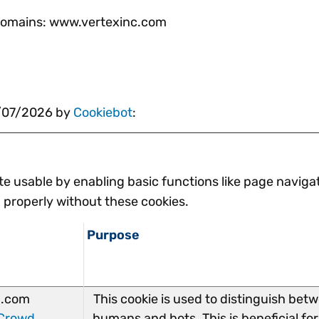
g domains: www.vertexinc.com
0/07/2026 by
Cookiebot
:
e usable by enabling basic functions like page navigat
 properly without these cookies.
Purpose
.com
This cookie is used to distinguish bet
Crowd
humans and bots. This is beneficial for