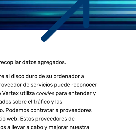
cales
se dan la
Workday
Petróleo y gas
Webcasts y eventos
Centro de confianza
 Vertex
nológica
Netsuite
e 2026.
s los temas
e ahora para
Ver todas las integraciones
n 25 % de
o
 recopilar datos agregados.
re al disco duro de su ordenador a
 proveedor de servicios puede reconocer
cookies
 Vertex utiliza
para entender y
dos sobre el tráfico y las
turo. Podemos contratar a proveedores
itio web. Estos proveedores de
os a llevar a cabo y mejorar nuestra