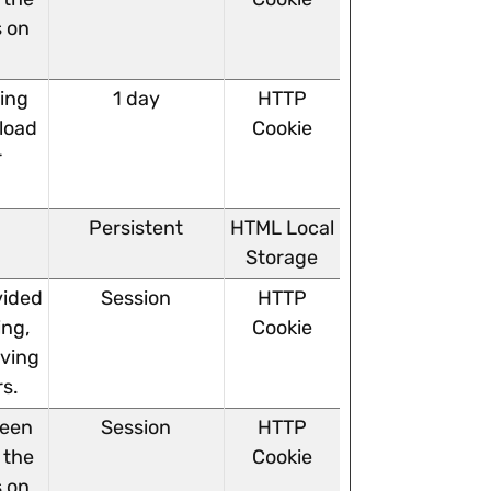
s on
ving
1 day
HTTP
 load
Cookie
r
Persistent
HTML Local
Storage
vided
Session
HTTP
ing,
Cookie
rving
rs.
ween
Session
HTTP
 the
Cookie
s on