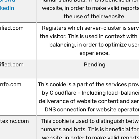
nkedIn
website, in order to make valid report
the use of their website.
lified.com
Registers which server-cluster is ser
the visitor. This is used in context with
balancing, in order to optimize use
experience.
lified.com
Pending
info.com
This cookie is a part of the services pro
by Cloudflare - Including load-balanc
deliverance of website content and se
DNS connection for website operato
texinc.com
This cookie is used to distinguish bet
humans and bots. This is beneficial for
website, in order to make valid report