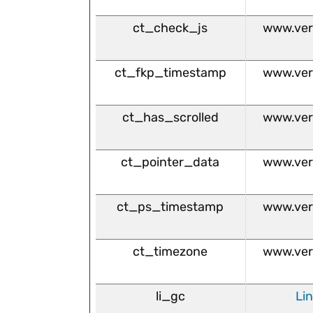
ct_check_js
www.ver
ct_fkp_timestamp
www.ver
ct_has_scrolled
www.ver
ct_pointer_data
www.ver
ct_ps_timestamp
www.ver
ct_timezone
www.ver
li_gc
Li