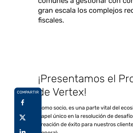
comunes a gestionar con con
gran escala los complejos re
fiscales.
¡Presentamos el Pr
de Vertex!
COMPARTIR
Como socio, es una parte vital del ec
papel único en la resolución de desafío
creación de éxito para nuestros clien
general: