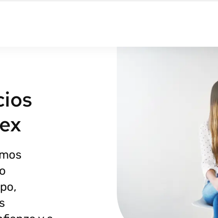
cios
tex
amos
to
po,
s