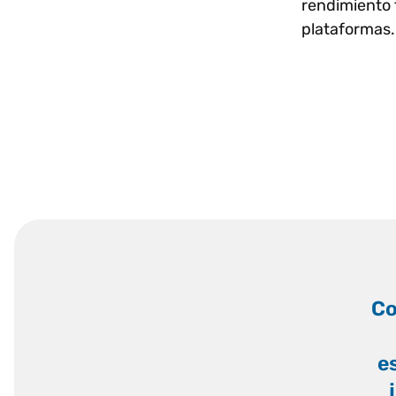
rendimiento f
plataformas.
“
Co
e