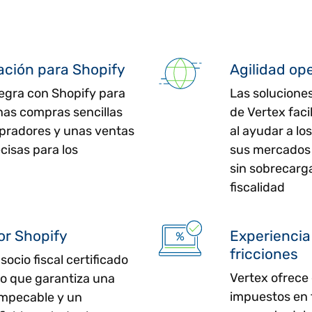
ción para Shopify
Agilidad op
tegra con Shopify para
Las solucione
nas compras sencillas
de Vertex faci
pradores y unas ventas
al ayudar a lo
cisas para los
sus mercados 
sin sobrecarga
fiscalidad
or Shopify
Experiencia
fricciones
socio fiscal certificado
Vertex ofrece
lo que garantiza una
impuestos en t
impecable y un