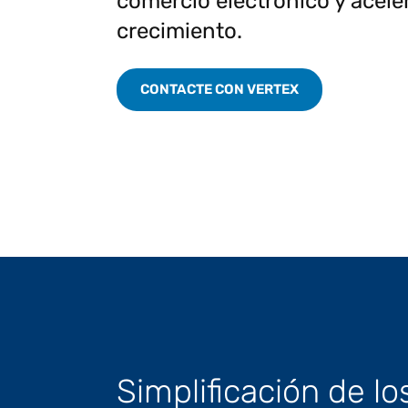
comercio electrónico y aceler
Cumpl
requisitos de la
global
Perspect
crecimiento.
Estudio de Gartner®:
facturación
factur
Predicciones para
electrónica.
Reduci
2026 - Hacia una
CONTACTE CON VERTEX
función financiera
Aceler
Leer más
Ver toda
centrada en la IA
transf
Adopte un enfoque
Centra
estratégico para unas
exenc
finanzas centradas en la
IA.
Simplificación de lo