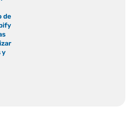
o de
pify
as
izar
 y