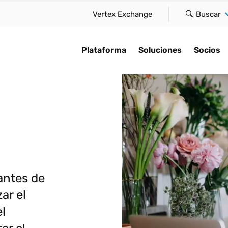
Vertex Exchange
Buscar
Plataforma
Soluciones
Socios
rma
IA para el cumplimiento
Encuentre un socio
studio de caso
Por tipo
Explorar
normativo
loud ofrece innovación
Descubra cómo acelera
tre una solución que se
Mantenga el cumplimiento gl
Manténgase al d
ez, a gran escala y de
velocidad del negocio
Acelere la automatización,
 a su tamaño, satisfaga
y reduzca la fricción en su
tendencias fisc
cilla, sin
conectándole con nues
facilite el cumplimiento e
cesidades y aborde el
función tributaria.
retos de cumpl
ciones.
socios globales.
incorpore inteligencia en la
iento con confianza.
que aparezcan.
Impuesto sobre las ventas y 
plataforma Vertex Cloud.
loud
Socios tecnológicos
consumo
o de impuestos en tiempo
IA para el cum
antes de
Presentación de la IA
normativo
ación de impuestos
Integradores de siste
IVA y GST
ar el
atice el cumplimiento
Historias de cl
ento fiscal
Firmas de contabilidad
Arrendamiento
l
ario global
consultoría
Perspectivas d
ión electrónica
Asume el control de
Impuesto sobre la nómina
¿Listo para optimizar
La compl