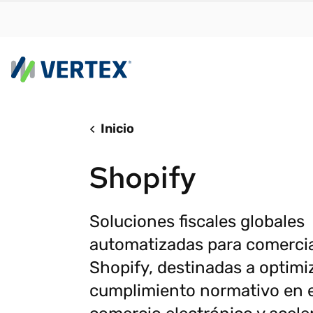
Platafo
Inicio
Por e
Vertex C
Encuen
Shopify
con rapid
adapte
forma sen
sus ne
complica
crecim
Soluciones fiscales globales
Vertex C
Cálcul
automatizadas para comerci
real
Determin
Shopify, destinadas a optimiz
Autom
Cumplimi
cumplimiento normativo en e
tribut
INFORME DE
Facturac
INVESTIGACIÓN
Nos adaptamos a los