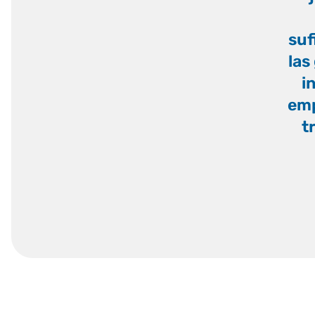
suf
las
i
emp
t