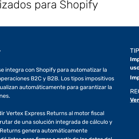
zados para Shopify
y
TI
Imp
us
 se integra con Shopify para automatizar la
Imp
operaciones B2C y B2B. Los tipos impositivos
ctualizan automáticamente para garantizar la
RE
ones.
Ver
r Vertex Express Returns al motor fiscal
rutar de una solución integrada de cálculo y
s Returns genera automáticamente