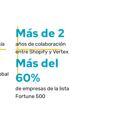
Más de 2
ía
años de colaboración
entre Shopify y Vertex
Más del
60%
obal
de empresas de la lista
Fortune 500