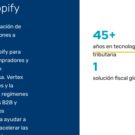
pify
iación de
45+
iones a
años en tecnolog
pify para
tributaria
ompradores y
1
n
sa. Vertex
solución fiscal gl
s y la
os regímenes
s B2B y
os
a ayudar a
acelerar las