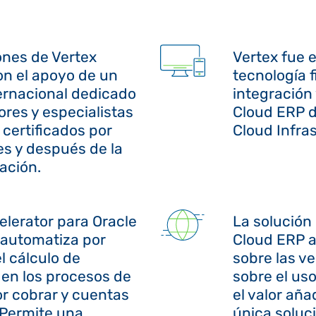
ones de Vertex
Vertex fue 
n el apoyo de un
tecnología f
ernacional dedicado
integración
ores y especialistas
Cloud ERP d
 certificados por
Cloud Infras
es y después de la
ación.
elerator para Oracle
La solución
automatiza por
Cloud ERP a
l cálculo de
sobre las v
en los procesos de
sobre el us
r cobrar y cuentas
el valor aña
 Permite una
única soluci