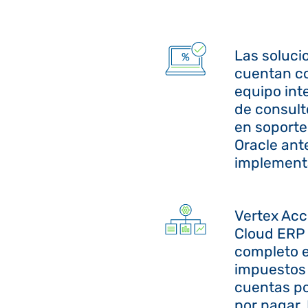
Las soluci
cuentan co
equipo int
de consult
en soporte
Oracle ant
implement
Vertex Acc
Cloud ERP 
completo e
impuestos 
cuentas po
por pagar.