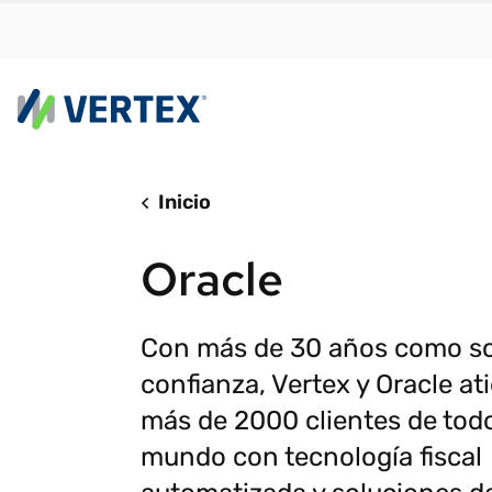
Platafo
Inicio
Por e
Vertex C
Encuen
Oracle
con rapid
adapte
forma sen
sus ne
complica
crecim
Con más de 30 años como so
Vertex C
Cálcul
confianza, Vertex y Oracle at
real
Determin
más de 2000 clientes de todo
Autom
Cumplimi
mundo con tecnología fiscal
tribut
INFORME DE
Facturac
INVESTIGACIÓN
Nos adaptamos a los