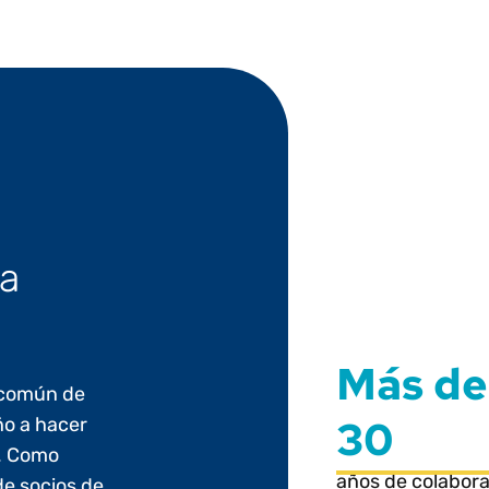
ra
Más de
o común de
30
o a hacer
s. Como
años de colabor
e socios de