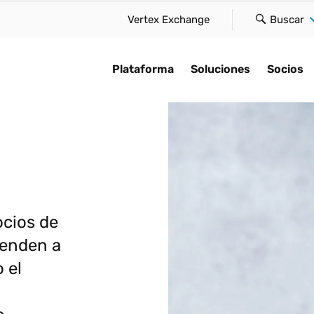
Vertex Exchange
Buscar
Plataforma
Soluciones
Socios
rma
IA para el cumplimiento
Encuentre un socio
studio de caso
Por tipo
Explorar
normativo
loud ofrece innovación
Descubra cómo acelera
tre una solución que se
Mantenga el cumplimiento gl
Manténgase al d
ez, a gran escala y de
velocidad del negocio
Acelere la automatización,
 a su tamaño, satisfaga
y reduzca la fricción en su
tendencias fisc
cilla, sin
conectándole con nues
facilite el cumplimiento e
cesidades y aborde el
función tributaria.
retos de cumpl
ciones.
socios globales.
incorpore inteligencia en la
iento con confianza.
que aparezcan.
Impuesto sobre las ventas y 
cios de
plataforma Vertex Cloud.
loud
Socios tecnológicos
consumo
o de impuestos en tiempo
IA para el cum
ienden a
Presentación de la IA
normativo
ación de impuestos
Integradores de siste
IVA y GST
 el
atice el cumplimiento
Historias de cl
ento fiscal
Firmas de contabilidad
Arrendamiento
ario global
consultoría
Perspectivas d
ión electrónica
Asume el control de
Impuesto sobre la nómina
¿Listo para optimizar
La compl