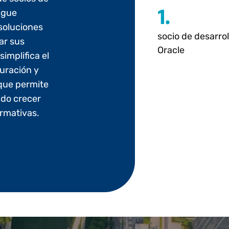
1.
igue
soluciones
socio de desarrol
ar sus
Oracle
simplifica el
turación y
 que permite
ndo crecer
rmativas.