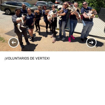
Scroll to Previous Item
Scroll 
¡VOLUNTARIOS DE VERTEX!