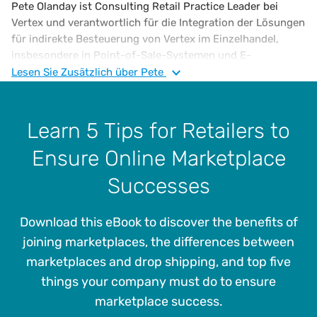
Pete Olanday ist Consulting Retail Practice Leader bei
Vertex und verantwortlich für die Integration der Lösungen
für indirekte Besteuerung von Vertex im Einzelhandel,
insbesondere in Point-of-Sale-Systemen und E-
Commerce-Plattformen. Bevor er zu Vertex kam, arbeitete
Lesen Sie
Zusätzlich
über Pete
er für IKEA und EY. Herr Olanday hat einen B.S. in
Informations- und Entscheidungstheorie von der Carnegie
Mellon University.
Learn 5 Tips for Retailers to
Ensure Online Marketplace
Successes
Download this eBook to discover the benefits of
joining marketplaces, the differences between
marketplaces and drop shipping, and top five
things your company must do to ensure
marketplace success.