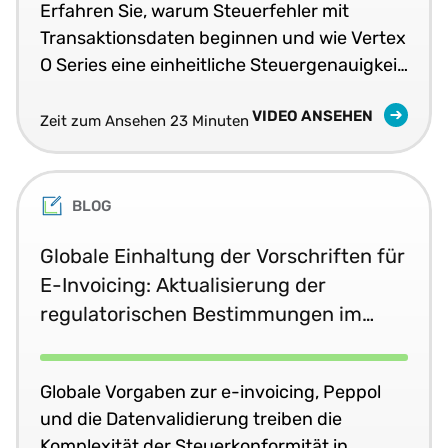
Erfahren Sie, warum Steuerfehler mit
Transaktionsdaten beginnen und wie Vertex
O Series eine einheitliche Steuergenauigkeit
in Echtzeit in Ihren Geschäftssystemen
VIDEO ANSEHEN
liefert.
Zeit zum Ansehen 23 Minuten
BLOG
Globale Einhaltung der Vorschriften für
E-Invoicing: Aktualisierung der
regulatorischen Bestimmungen im
Juni 2026
Globale Vorgaben zur e-invoicing, Peppol
und die Datenvalidierung treiben die
Komplexität der Steuerkonformität in