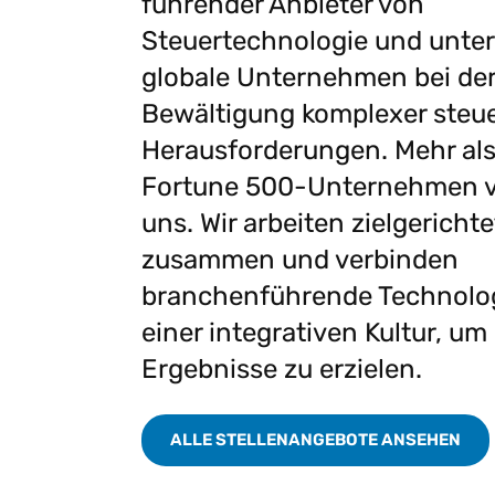
führender Anbieter von
Ei
aufkommenden
W
Gartner®-Report:
I
Einblicke
Steuertechnologie und unter
Anforderungen an E-
g
Predicts 2026 - Hin
Au
globale Unternehmen bei de
Rechnungsstellung
ge
zu einer KI-
Schritt zu halten.
we
G
zentrierten
Bewältigung komplexer steue
W
Erkunden Vertex e-
Pa
Finanzfunktion
Herausforderungen. Mehr als
Invoicing
Setzen Sie bei KI-
F
Alle Funktione
Fortune 500-Unternehmen v
ze
gestützten Finanzen auf
uns. Wir arbeiten zielgerichte
einen strategischen
zusammen und verbinden
Ansatz.
branchenführende Technolog
einer integrativen Kultur, um
Ergebnisse zu erzielen.
ALLE STELLENANGEBOTE ANSEHEN