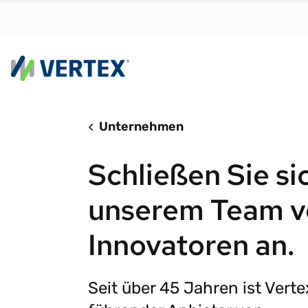
Plattform
N
Unternehmen
Vertex Cloud bi
Fi
Schließen Sie si
mit Geschwindi
Ih
Skalierbarkeit 
Ih
ohne Reibungsv
Ih
unserem Team v
W
Vertex Cloud
Innovatoren an.
S
Steuerermittl
A
Steuer-Compli
S
Seit über 45 Jahren ist Verte
SONDERBERICHT
e-Invoicing
Mit den
St