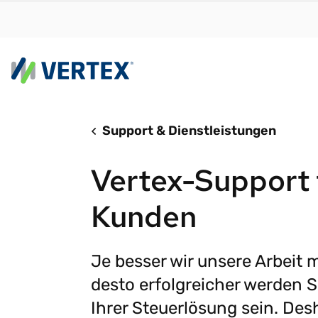
Plattform
N
Support & Dienstleistungen
Vertex Cloud bi
Fi
Vertex-Support 
mit Geschwindi
Ih
Skalierbarkeit 
Ih
ohne Reibungsv
Ih
Kunden
W
Vertex Cloud
S
Je besser wir unsere Arbeit 
Steuerermittl
A
desto erfolgreicher werden S
Steuer-Compli
S
Ihrer Steuerlösung sein. Des
SONDERBERICHT
e-Invoicing
Mit den
St