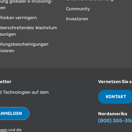
tung globaler e-Invoicing-
ben
Community
Risiken verringern
Investoren
überschreitendes Wachstum
eunigen
ellungsbescheinigungen
isieren
etter
Vernetzen Sie s
nd Technologien auf dem
KONTAKT
Nordamerika
(800) 355-3
ngen
und die