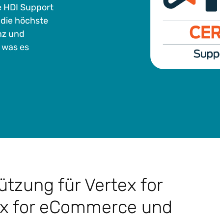
e HDI Support
 die höchste
nz und
, was es
tzung für Vertex for
ex for eCommerce und