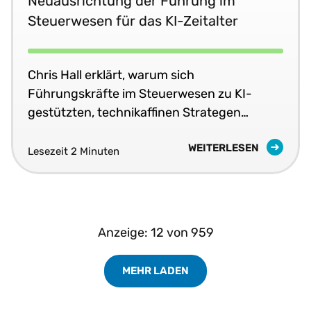
Neuausrichtung der Führung im
Steuerwesen für das KI-Zeitalter
Chris Hall erklärt, warum sich
Führungskräfte im Steuerwesen zu KI-
gestützten, technikaffinen Strategen
entwickeln müssen, um Wertschöpfung und
WEITERLESEN
Rendite zu erzielen.
Lesezeit 2 Minuten
Anzeige:
12
von
959
MEHR LADEN
Load More Resources Results