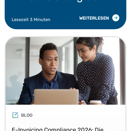
regulatorischen
Bestimmungen im
WEITERLESEN
Lesezeit 3 Minuten
Juni 2026
BLOG
E-Invoicing Compliance 2026: Die