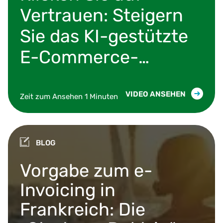
Vertrauen: Steigern
Sie das KI-gestützte
E-Commerce-
Erlebnis und
skalieren Sie mit
VIDEO ANSEHEN
Zeit zum Ansehen 1 Minuten
Shopify, Microsoft
und Vertex.
BLOG
Vorgabe zum e-
Invoicing in
Frankreich: Die