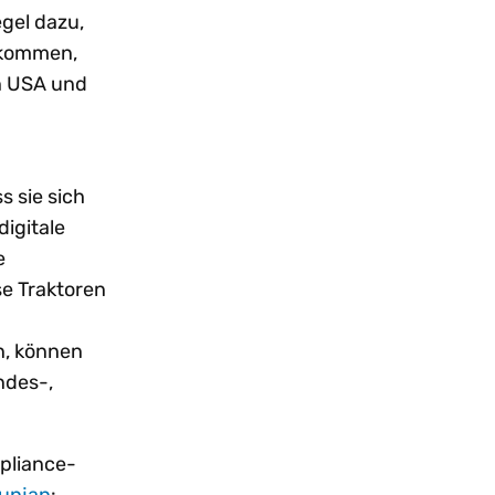
gel dazu,
zukommen,
en USA und
s sie sich
digitale
e
se Traktoren
n, können
ndes-,
pliance-