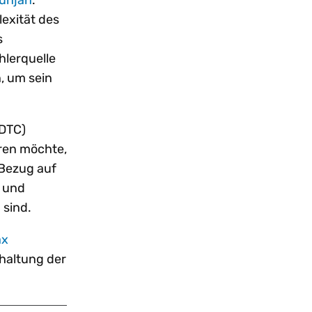
unjan
:
exität des
s
hlerquelle
, um sein
 DTC)
ren möchte,
 Bezug auf
 und
 sind.
ax
rhaltung der