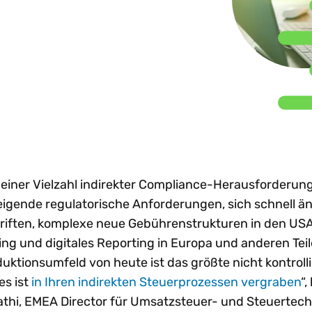
nhaltung globaler e-
Beratungsunternehmen
Sh
achstum
Steuertrends
Steuer-Compliance-
treiben d
nvoicing-Vorgaben
emeinsam
Prozesse zu
gestützt
W
Technologie-I
dit-Risiken verringern
stalten. Partner
optimieren?
in ganz
Ne
rden.
renzüberschreitendes
Lateinam
achstum beschleunigen
rtner werden
Alle Themen e
Mehr entdecken
Mehr lese
reistellungsbescheinigungen
n anzeigen
Al
ntralisieren
t einer Vielzahl indirekter Compliance-Herausforderun
teigende regulatorische Anforderungen, sich schnell 
riften, komplexe neue Gebührenstrukturen in den USA
ing und digitales Reporting in Europa und anderen Teil
uktionsumfeld von heute ist das größte nicht kontrolli
es ist
in Ihren indirekten Steuerprozessen vergraben
“
athi, EMEA Director für Umsatzsteuer- und Steuertech