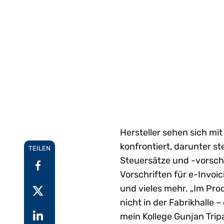
Ei
aufkommenden
W
Gartner®-Report:
I
Einblicke
Anforderungen an E-
g
Predicts 2026 - Hin
Au
Rechnungsstellung
ge
zu einer KI-
Schritt zu halten.
we
G
zentrierten
W
Erkunden Vertex e-
Pa
Finanzfunktion
Invoicing
Setzen Sie bei KI-
F
Alle Funktione
ze
gestützten Finanzen auf
einen strategischen
Ansatz.
Hersteller sehen sich mi
konfrontiert, darunter s
TEILEN
Steuersätze und -vorsch
Vorschriften für e-Invoic
und vieles mehr. „Im Prod
nicht in der Fabrikhalle – 
mein Kollege Gunjan Trip