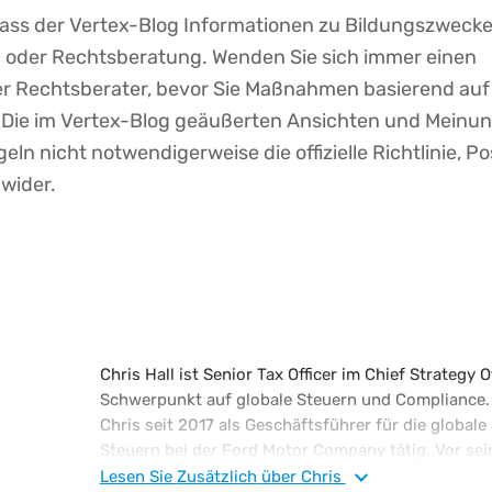
dass der Vertex-Blog Informationen zu Bildungszwecke
r- oder Rechtsberatung. Wenden Sie sich immer einen
der Rechtsberater, bevor Sie Maßnahmen basierend auf
. Die im Vertex-Blog geäußerten Ansichten und Meinu
eln nicht notwendigerweise die offizielle Richtlinie, Po
 wider.
Chris Hall ist Senior Tax Officer im Chief Strategy 
Schwerpunkt auf globale Steuern und Compliance. 
Chris seit 2017 als Geschäftsführer für die globale 
Steuern bei der Ford Motor Company tätig. Vor sei
2001 war er in mehreren Führungspositionen in No
Lesen Sie
Zusätzlich
über Chris