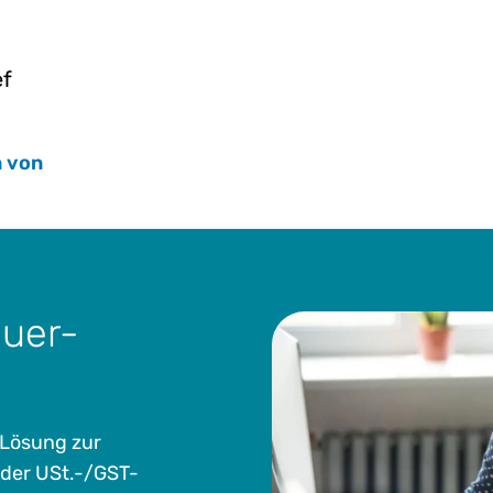
Zwischen 1988 und 2001 arbeitete Chris für die G
leitete in seiner letzten Funktion die Shared Servi
ef
Chris war für alle Aspekte der indirekten Besteuer
einschließlich Compliance, Audits, Streitfälle, Pl
Leitung von Projekten zur Systemautomatisierung f
Steuerermittlungs- und Meldungsprozesse unter 
n von
anderen Plattformen.
Er hat einen Bachelor of Science in Finance von d
von der University of South Florida, ist zertifiziert
Professionals in Taxation (IPT) und war von 1993 
Accountant und ein geschätztes Mitglied des Inst
uer-
Accountants.
-Lösung zur
der USt.-/GST-