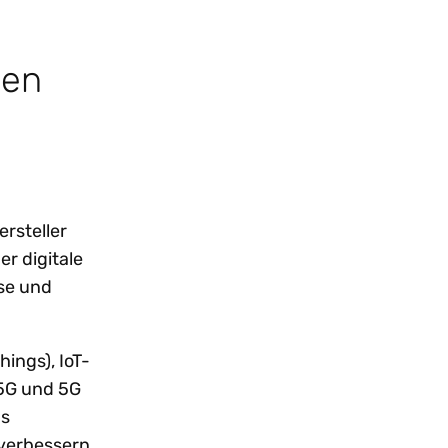
gen
rsteller
r digitale
se und
ings), IoT-
 5G und 5G
as
 verbessern