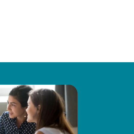
eneral Electric Company und
ces Steuerorganisation von GE.
ung verantwortlich,
anung, Gesetzgebung und der
ür zentralisierte
Verwendung von Vertex und
er Florida Tech und einen MBA
es Mitglied des Institute of
bis 2013 Certified Management
itute of Management