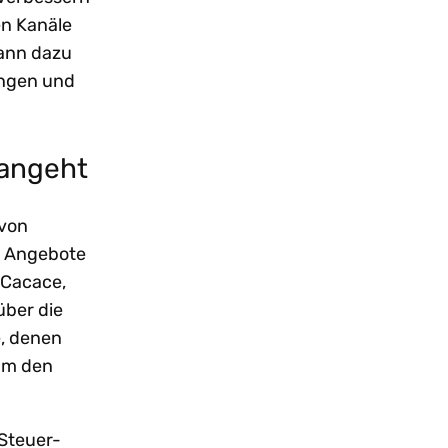
en Kanäle
kann dazu
ungen und
 angeht
 von
er Angebote
 Cacace,
über die
, denen
 um den
 Steuer-