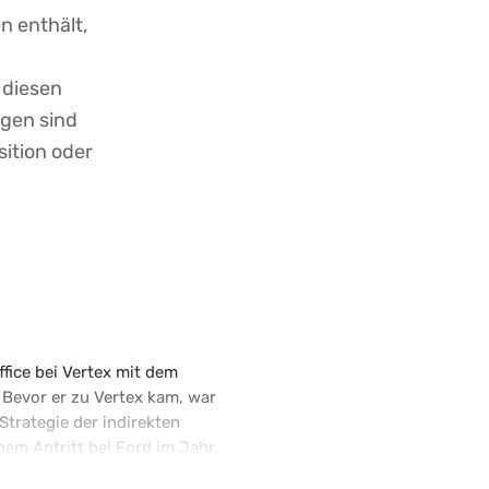
n enthält,
 diesen
ngen sind
sition oder
Office bei Vertex mit dem
Bevor er zu Vertex kam, war
Strategie der indirekten
nem Antritt bei Ford im Jahr
rdamerika und Europa tätig.