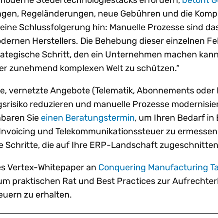
moderne Steuertechnologiestacks erfordern,
betont G
ngen, Regeländerungen, neue Gebühren und die Kompl
ine Schlussfolgerung hin: Manuelle Prozesse sind da
ernen Herstellers. Die Behebung dieser einzelnen Fe
trategische Schritt, den ein Unternehmen machen kann
ner zunehmend komplexen Welt zu schützen.“
te, vernetzte Angebote (Telematik, Abonnements oder
gsrisiko reduzieren und manuelle Prozesse modernisie
nbaren Sie
einen Beratungstermin
, um Ihren Bedarf in
Invoicing und Telekommunikationssteuer zu ermessen
te Schritte, die auf Ihre ERP-Landschaft zugeschnitten
ses Vertex-Whitepaper an
Conquering Manufacturing T
 um praktischen Rat und Best Practices zur Aufrechte
euern zu erhalten.