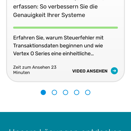
erfassen: So verbessern Sie die
Genauigkeit Ihrer Systeme
Erfahren Sie, warum Steuerfehler mit
Transaktionsdaten beginnen und wie
Vertex O Series eine einheitliche
Steuergenauigkeit in Echtzeit in Ihren
Zeit zum Ansehen 23
Geschäftssystemen liefert.
VIDEO ANSEHEN
Minuten
1
2
3
4
5