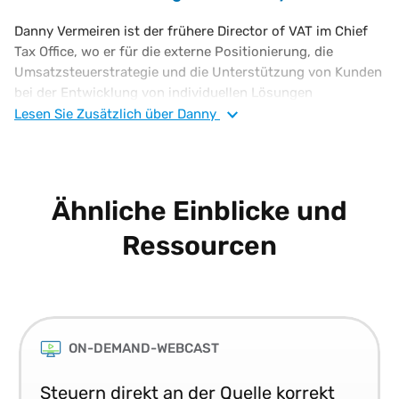
Danny Vermeiren ist der frühere Director of VAT im Chief
Tax Office, wo er für die externe Positionierung, die
Umsatzsteuerstrategie und die Unterstützung von Kunden
bei der Entwicklung von individuellen Lösungen
verantwortlich war. Danny hat mehr als 20 Jahre
Lesen Sie
Zusätzlich
über Danny
Erfahrung im Bereich der Umsatzsteuer, sowohl in der
Beratung als auch intern als globaler Direktor für indirekte
Steuern bei einem großen, diversifizierten
Produktionsunternehmen. Danny ist ein zertifizierter
Ähnliche Einblicke und
Anwalt mit einem Postgraduierten-Abschluss in
Steuerrecht.
Ressourcen
ON-DEMAND-WEBCAST
Steuern direkt an der Quelle korrekt