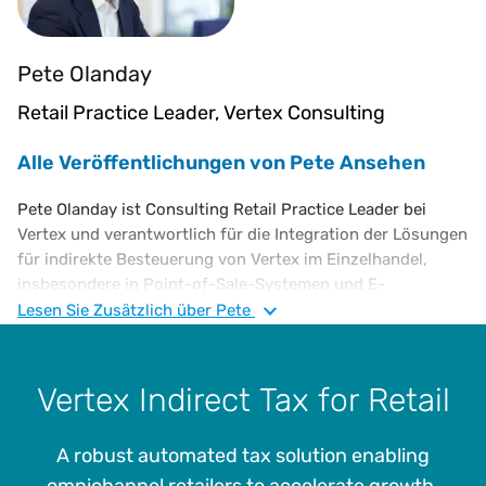
Pete Olanday
Retail Practice Leader, Vertex Consulting
Alle Veröffentlichungen von Pete Ansehen
Pete Olanday ist Consulting Retail Practice Leader bei
Vertex und verantwortlich für die Integration der Lösungen
für indirekte Besteuerung von Vertex im Einzelhandel,
insbesondere in Point-of-Sale-Systemen und E-
Commerce-Plattformen. Bevor er zu Vertex kam, arbeitete
Lesen Sie
Zusätzlich
über Pete
er für IKEA und EY. Herr Olanday hat einen B.S. in
Informations- und Entscheidungstheorie von der Carnegie
Mellon University.
Vertex Indirect Tax for Retail
A robust automated tax solution enabling
omnichannel retailers to accelerate growth.