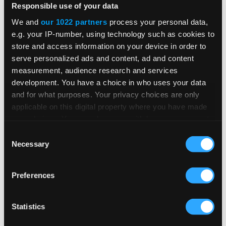
Responsible use of your data
We and
our 1022 partners
process your personal data,
e.g. your IP-number, using technology such as cookies to
store and access information on your device in order to
serve personalized ads and content, ad and content
Über die Serie
measurement, audience research and services
development. You have a choice in who uses your data
and for what purposes. Your privacy choices are only
Das Thema indirekte Steuern und Beschaffung
applicable on this digital property where you have made
bereitet Ihnen nach wie vor Kopfzerbrechen? Wir
your choices. You can change or withdraw your consent
helfen Ihnen gerne weiter. In „Tax Today“, einer
any time from the Cookie Declaration or by clicking on
Consent
Podcast-Reihe von Vertex, führt Moderatorin
the Privacy trigger icon.
Necessary
Selection
Kristin Schwabenbauer aufschlussreiche
If you allow, we would also like to:
Gespräche mit Steuer-, IT- und
Preferences
Collect information about your geographical
Beschaffungsexperten, die aktiv an der
location which can be accurate to within several
Ausarbeitung der Vorschriften für Procure-to-
meters
Statistics
Pay-Prozesse beteiligt sind. Wenn auch Sie zu
Identify your device by actively scanning it for