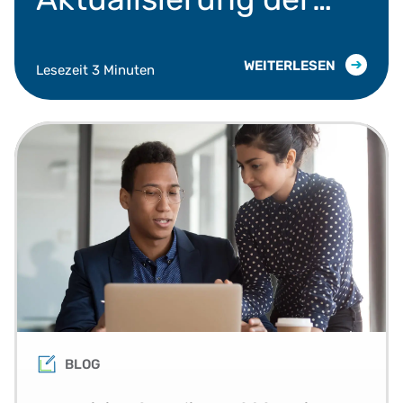
regulatorischen
Bestimmungen im
WEITERLESEN
Lesezeit 3 Minuten
Juni 2026
BLOG