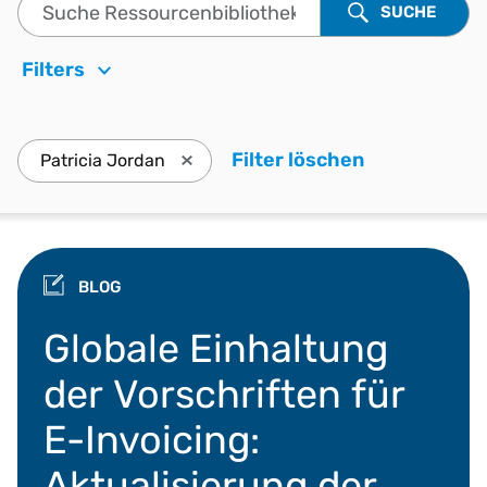
Suche Ressourcenbibliothek
SUCHE
Filters
Filter löschen
. Drücken Si
Patricia Jordan
Drücken Sie die Eingabetaste, Patricia
BLOG
Globale Vorgaben zur e-invoicing, Peppol und die
Globale Einhaltung
der Vorschriften für
E-Invoicing:
Aktualisierung der