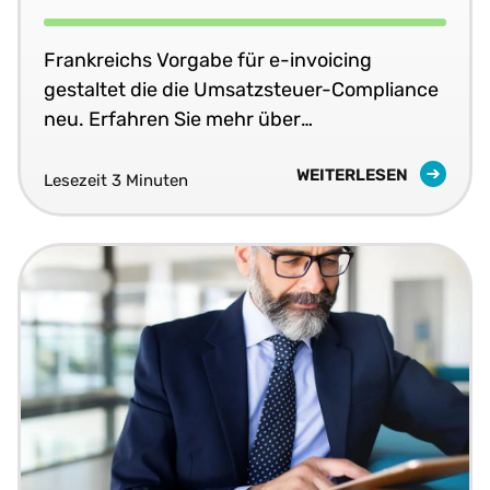
Frankreichs Vorgabe für e-invoicing
gestaltet die die Umsatzsteuer-Compliance
neu. Erfahren Sie mehr über
Geltungsbereich, Zeitpläne und was
WEITERLESEN
Unternehmen als Nächstes tun müssen.
Lesezeit 3 Minuten