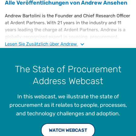
Alle Veröffentlichungen von Andrew Ansehen
Andrew Bartolini is the Founder and Chief Research Officer
at Ardent Partners.
With 21 years in the industry and 11
years leading the charge at Ardent Partners, Andrew is a
globally-recognized expert in sourcing, procurement,
supply management and accounts payable. At Ardent
Lesen Sie
Zusätzlich
über Andrew
Partners, Andrew oversees all research and client
programs and is the publisher of CPO Rising. Andrew has
been named a “Pro to Know” by Supply and Demand Chain
The State of Procurement
Executive multiple times and holds a B.A. in Economics
Address Webcast
from The College of the Holy Cross and an M.B.A in
Finance from Indiana University.
In this webcast, we illustrate the state of
procurement as it relates to people, processes,
and technology challenges and adoption.
WATCH WEBCAST