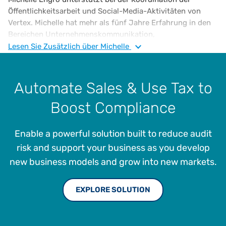
Öffentlichkeitsarbeit und Social-Media-Aktivitäten von
Vertex. Michelle hat mehr als fünf Jahre Erfahrung in den
Bereichen Unternehmenskommunikation,
Öffentlichkeitsarbeit und Social Media. Michelle ist
Lesen Sie
Zusätzlich
über Michelle
Absolventin der Penn State University mit einem B.A. in
Public Relations und hat zudem einen M.A. in
Kommunikationswissenschaft von der West Chester
Automate Sales & Use Tax to
University.
Boost Compliance
Enable a powerful solution built to reduce audit
risk and support your business as you develop
new business models and grow into new markets.
EXPLORE SOLUTION