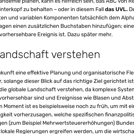
ndemie planen, kann es hilfreich sein, das ABC von R
terkopf zu behalten – oder in diesem Fall
das
UVL.
D
kten und variablen Komponenten tatsächlich dem Alph
sagen einen zusätzlichen Buchstaben hinzufügen; eine
vorhersehbare Ereignis ist. Dazu später mehr.
Landschaft verstehen
ukunft eine effektive Planung und organisatorische Flex
, solange dieser Blick auf das richtige Ziel gerichtet ist
ie globale Landschaft verstehen, da komplexe Syste
vorhersehbar sind und Ereignisse wie Blasen und Abs
 Moment ist es beispielsweise noch zu früh, um mit e
keit vorherzusagen, welche spezifischen finanzpolit
n (zum Beispiel Mehrwertsteuererhöhungen) Bunde
okale Regierungen ergreifen werden, um die wirtscha