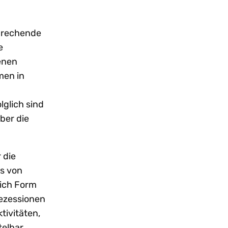
sprechende
e
enen
men in
glich sind
ber die
 die
es von
ich Form
Rezessionen
tivitäten,
telbar