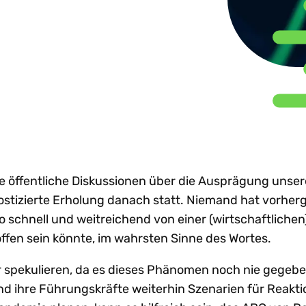
nhaltung globaler e-
Beratungsunternehmen
Sh
achstum
Steuertrends
Steuer-Compliance-
treiben d
nvoicing-Vorgaben
emeinsam
Prozesse zu
gestützt
W
Technologie-I
dit-Risiken verringern
stalten. Partner
optimieren?
in ganz
Ne
rden.
renzüberschreitendes
Lateinam
achstum beschleunigen
rtner werden
Alle Themen e
Mehr entdecken
Mehr lese
reistellungsbescheinigungen
n anzeigen
Al
ntralisieren
ele öffentliche Diskussionen über die Ausprägung unser
ostizierte Erholung danach statt. Niemand hat vorher
o schnell und weitreichend von einer (wirtschaftlichen
offen sein könnte, im wahrsten Sinne des Wortes.
r spekulieren, da es dieses Phänomen noch nie gegebe
d ihre Führungskräfte weiterhin Szenarien für Reakt