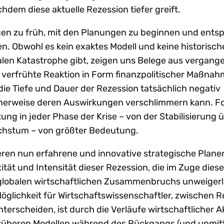
achdem diese aktuelle Rezession tiefer greift.
ngen zu früh, mit den Planungen zu beginnen und ent
n. Obwohl es kein exaktes Modell und keine historisch
alen Katastrophe gibt, zeigen uns Belege aus vergang
verfrühte Reaktion in Form finanzpolitischer Maßnah
ie Tiefe und Dauer der Rezession tatsächlich negativ
herweise deren Auswirkungen verschlimmern kann. Fol
g in jeder Phase der Krise – von der Stabilisierung ü
chstum – von größter Bedeutung.
ren nun erfahrene und innovative strategische Planer
tät und Intensität dieser Rezession, die im Zuge dies
globalen wirtschaftlichen Zusammenbruchs unweigerl
glichkeit für Wirtschaftswissenschaftler, zwischen 
rscheiden, ist durch die Verläufe wirtschaftlicher Ak
rüheren Modellen während des Rückgangs (und unmit