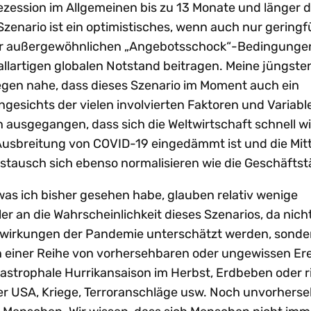
ezession im Allgemeinen bis zu 13 Monate und länger 
Szenario ist ein optimistisches, wenn auch nur geringf
er außergewöhnlichen „Angebotsschock“-Bedingungen
allartigen globalen Notstand beitragen. Meine jüngste
gen nahe, dass dieses Szenario im Moment auch ein
gesichts der vielen involvierten Faktoren und Variable
 ausgegangen, dass sich die Weltwirtschaft schnell w
 Ausbreitung von COVID-19 eingedämmt ist und die Mit
tausch sich ebenso normalisieren wie die Geschäftstä
as ich bisher gesehen habe, glauben relativ wenige
r an die Wahrscheinlichkeit dieses Szenarios, da nicht
wirkungen der Pandemie unterschätzt werden, sonde
einer Reihe von vorhersehbaren oder ungewissen Ere
tastrophale Hurrikansaison im Herbst, Erdbeben oder r
r USA, Kriege, Terroranschläge usw. Noch unvorherseh