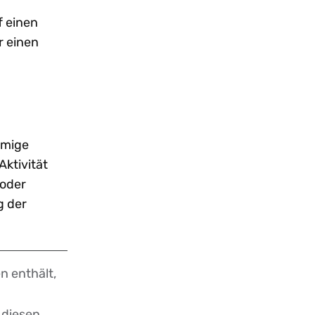
f einen
r einen
rmige
ktivität
 oder
g der
n enthält,
 diesen