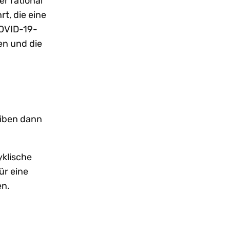
r rational
t, die eine
COVID-19-
en und die
eiben dann
yklische
ür eine
en.