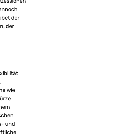
ezessionen
ennoch
abet der
n, der
ibilität
.
me wie
türze
inem
ischen
s- und
ftliche