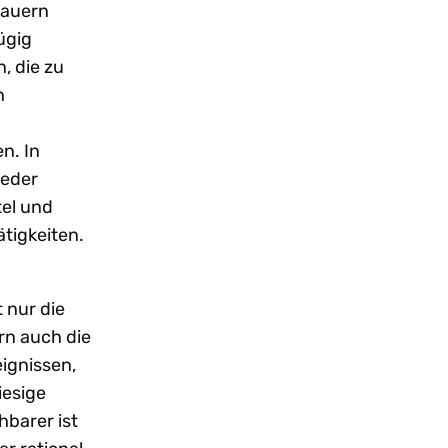
dauern
ügig
, die zu
n
n. In
ieder
tel und
tigkeiten.
 nur die
rn auch die
ignissen,
iesige
barer ist