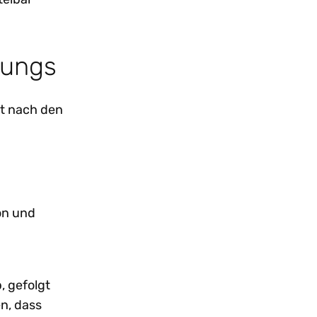
wungs
et nach den
on und
, gefolgt
en, dass