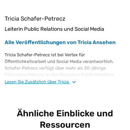
Tricia Schafer-Petrecz
Leiterin Public Relations und Social Media
Alle Veröffentlichungen von Tricia Ansehen
Tricia Schafer-Petrecz ist bei Vertex für
Öffentlichkeitsarbeit und Social Media verantwortlich.
Schafer-Petrecz verfügt über mehr als 20-jährige
Führungserfahrung in den Bereichen Public Relations,
Unternehmenskommunikation und Thought Leadership für
Lesen Sie
Zusätzlich
über Tricia
die Finanzdienstleistungs- und Technologiebranche.
Schafer-Petrecz hat Bachelor-Abschlüsse in Anglistik und
Kommunikationswissenschaft sowie einen Master-
Abschluss in Kommunikationswissenschaft von der La
Ähnliche Einblicke und
Salle University in Philadelphia
Ressourcen