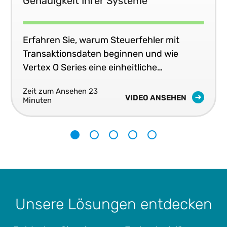
Genauigkeit Ihrer Systeme
Erfahren Sie, warum Steuerfehler mit
Transaktionsdaten beginnen und wie
Vertex O Series eine einheitliche
Steuergenauigkeit in Echtzeit in Ihren
Zeit zum Ansehen 23
Geschäftssystemen liefert.
VIDEO ANSEHEN
Minuten
1
2
3
4
5
Unsere Lösungen entdecken