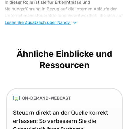
In dieser Rolle ist sie für Erkenntnisse und
Meinungsführung in Bezug auf die internen Abläufe der
Unternehmenssteuerabteilung verantwortlich, die sich auf
Einkommens-, globale und Transaktionssteuern
Lesen Sie
Zusätzlich
über Nancy
erstrecken. Als erfahrene Steuerfachfrau ist Nancy
Manzano lizenzierte C.P.A., hat einen B.S. in
Betriebswirtschaft von der Drexel University und einen
M.S. in Steuerwesen von der Widener University.
Ähnliche Einblicke und
Ressourcen
ON-DEMAND-WEBCAST
Steuern direkt an der Quelle korrekt
erfassen: So verbessern Sie die