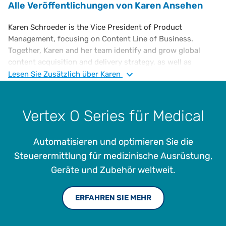
Alle Veröffentlichungen von Karen Ansehen
Karen Schroeder is the Vice President of Product
Management, focusing on Content Line of Business.
Together, Karen and her team identify and grow global
content acquisition and delivery strategy, as well as
establish and manage revenue targets for premium
Lesen Sie
Zusätzlich
über Karen
content offerings. Prior to joining Vertex, she held various
positions at EY, Hallmark Cards and Yellow Transportation.
Karen is a CPA and has a B.S. in Accounting from Truman
Vertex O Series für Medical
State University.
Automatisieren und optimieren Sie die
Steuerermittlung für medizinische Ausrüstung,
Geräte und Zubehör weltweit.
ERFAHREN SIE MEHR