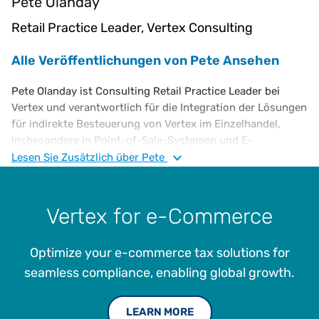
Pete Olanday
Retail Practice Leader, Vertex Consulting
Alle Veröffentlichungen von Pete Ansehen
Pete Olanday ist Consulting Retail Practice Leader bei
Vertex und verantwortlich für die Integration der Lösungen
für indirekte Besteuerung von Vertex im Einzelhandel,
insbesondere in Point-of-Sale-Systemen und E-
Commerce-Plattformen. Bevor er zu Vertex kam, arbeitete
Lesen Sie
Zusätzlich
über Pete
er für IKEA und EY. Herr Olanday hat einen B.S. in
Informations- und Entscheidungstheorie von der Carnegie
Mellon University.
Vertex for e-Commerce
Optimize your e-commerce tax solutions for
seamless compliance, enabling global growth.
LEARN MORE