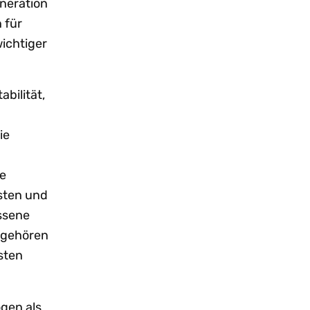
eneration
 für
wichtiger
abilität,
ie
te
sten und
ssene
e gehören
sten
gen als