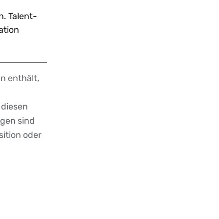
n. Talent-
ation
n enthält,
 diesen
ngen sind
sition oder