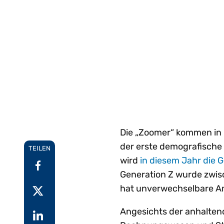
Ei
aufkommenden
W
Gartner®-Report:
I
Einblicke
Anforderungen an E-
g
Predicts 2026 - Hin
Au
Rechnungsstellung
ge
zu einer KI-
Schritt zu halten.
we
G
zentrierten
W
Erkunden Vertex e-
Pa
Finanzfunktion
Invoicing
Setzen Sie bei KI-
F
Alle Funktione
ze
gestützten Finanzen auf
einen strategischen
Ansatz.
Die „Zoomer“ kommen in r
der erste demografische 
TEILEN
wird
in diesem Jahr die 
Generation Z wurde zwis
hat unverwechselbare Am
Angesichts der anhalte