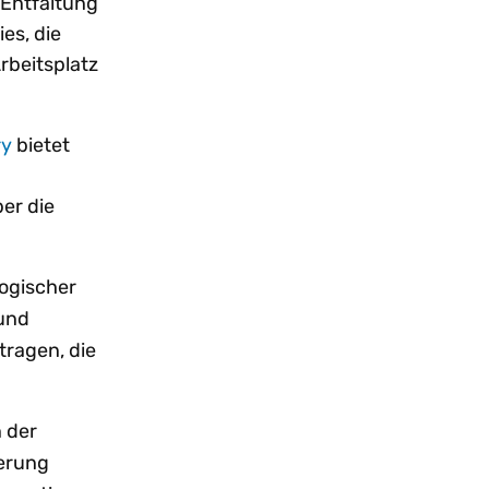
 Entfaltung
es, die
rbeitsplatz
ry
bietet
er die
logischer
 und
tragen, die
 der
ierung