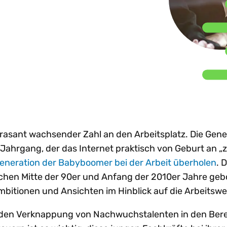
nhaltung globaler e-
Beratungsunternehmen
Sh
achstum
Steuertrends
Steuer-Compliance-
treiben d
nvoicing-Vorgaben
emeinsam
Prozesse zu
gestützt
W
Technologie-I
dit-Risiken verringern
stalten. Partner
optimieren?
in ganz
Ne
rden.
renzüberschreitendes
Lateinam
achstum beschleunigen
rtner werden
Alle Themen e
Mehr entdecken
Mehr lese
reistellungsbescheinigungen
n anzeigen
Al
ntralisieren
asant wachsender Zahl an den Arbeitsplatz. Die Gene
Jahrgang, der das Internet praktisch von Geburt an „
Generation der Babyboomer bei der Arbeit überholen
. D
chen Mitte der 90er und Anfang der 2010er Jahre ge
bitionen und Ansichten im Hinblick auf die Arbeitswe
nden Verknappung von Nachwuchstalenten in den Ber