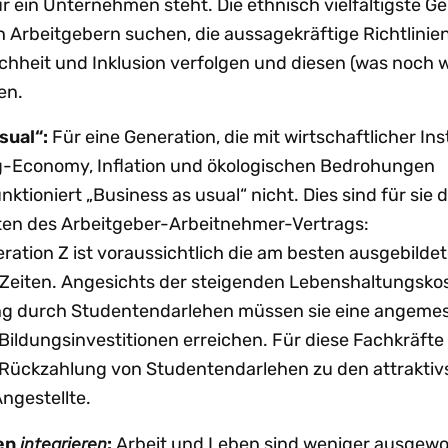
ür ein Unternehmen steht. Die ethnisch vielfältigste G
ch Arbeitgebern suchen, die aussagekräftige Richtlinien
ichheit und Inklusion verfolgen und diesen (was noch 
sen.
sual“:
Für eine Generation, die mit wirtschaftlicher Inst
g-Economy, Inflation und ökologischen Bedrohungen
ktioniert „Business as usual“ nicht. Dies sind für sie d
en des Arbeitgeber-Arbeitnehmer-Vertrags:
ration Z ist voraussichtlich die am besten ausgebilde
r Zeiten. Angesichts der steigenden Lebenshaltungsko
ng durch Studentendarlehen müssen sie eine angeme
 Bildungsinvestitionen erreichen. Für diese Fachkräft
Rückzahlung von Studentendarlehen zu den attraktiv
Angestellte.
integrieren
ben
:
Arbeit und Leben sind weniger ausgewo