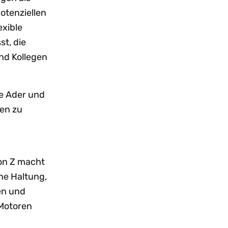
otenziellen
exible
st, die
nd Kollegen
e Ader und
men zu
on Z macht
che Haltung,
en und
 Motoren