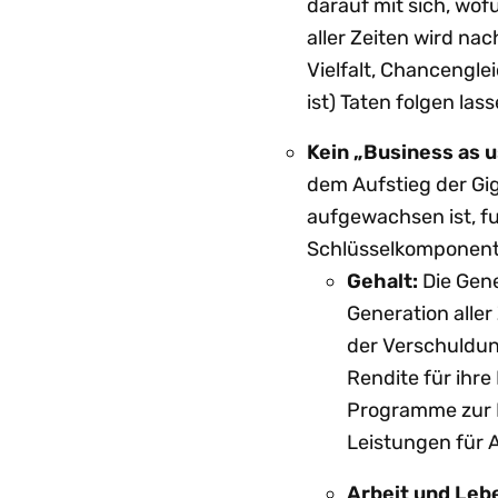
darauf mit sich, wof
aller Zeiten wird na
Vielfalt, Chancengle
ist) Taten folgen las
Kein „Business as u
dem Aufstieg der Gi
aufgewachsen ist, fun
Schlüsselkomponent
Gehalt:
Die Gene
Generation alle
der Verschuldu
Rendite für ihre
Programme zur 
Leistungen für 
Arbeit und Le