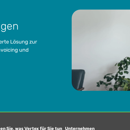
ngen
ierte Lösung zur
nvoicing und
en Sie, was Vertex für Sie tun
Unternehmen