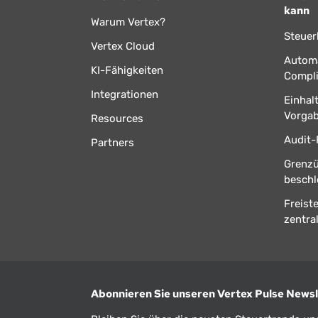
kann
Warum Vertex?
Steuer
Vertex Cloud
Automa
KI-Fähigkeiten
Compl
Integrationen
Einhal
Vorga
Resources
Audit-
Partners
Grenz
beschl
Freist
zentral
Abonnieren Sie unseren Vertex Pulse Newsl