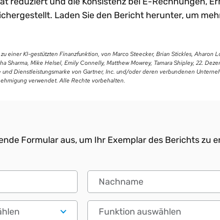
tät reduziert und die Konsistenz bei E-Rechnungen, E
chergestellt. Laden Sie den Bericht herunter, um meh
u einer KI-gestützten Finanzfunktion, von Marco Steecker, Brian Stickles, Aharon 
isha Sharma, Mike Helsel, Emily Connelly, Matthew Mowrey, Tamara Shipley, 22. Dez
 und Dienstleistungsmarke von Gartner, Inc. und/oder deren verbundenen Untern
enehmigung verwendet. Alle Rechte vorbehalten.
ende Formular aus, um Ihr Exemplar des Berichts zu e
Nachname
en
Funktionale Rolle