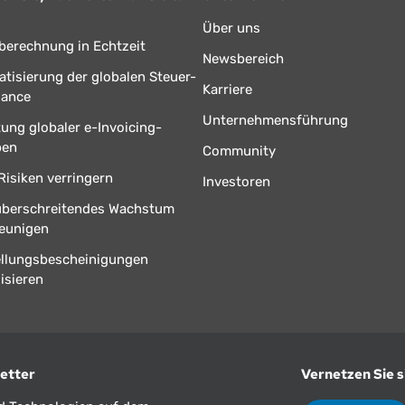
Über uns
berechnung in Echtzeit
Newsbereich
tisierung der globalen Steuer-
Karriere
iance
Unternehmensführung
tung globaler e-Invoicing-
ben
Community
Risiken verringern
Investoren
überschreitendes Wachstum
eunigen
ellungsbescheinigungen
isieren
etter
Vernetzen Sie s