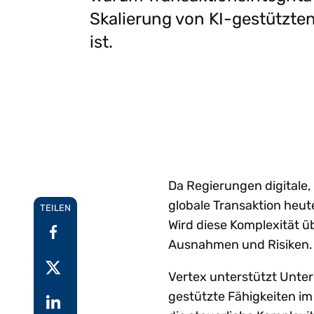
Ei
aufkommenden
W
Skalierung von KI-gestützte
Gartner®-Report:
I
Einblicke
Anforderungen an E-
g
Predicts 2026 - Hin
ist.
Au
Rechnungsstellung
ge
zu einer KI-
Schritt zu halten.
we
G
zentrierten
W
Erkunden Vertex e-
Pa
Finanzfunktion
Invoicing
Setzen Sie bei KI-
F
Alle Funktione
ze
gestützten Finanzen auf
einen strategischen
Ansatz.
Da Regierungen digitale, 
globale Transaktion heut
TEILEN
Wird diese Komplexität 
Ausnahmen und Risiken.
Vertex unterstützt Unter
gestützte Fähigkeiten im