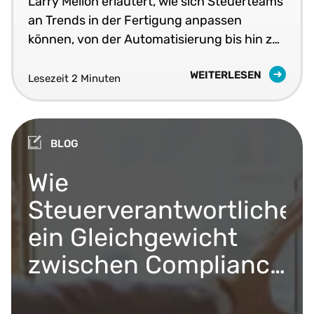
Larry Mellon erläutert, wie sich Steuerteams
an Trends in der Fertigung anpassen
können, von der Automatisierung bis hin zu
neuen Umsatzmodellen.
WEITERLESEN
Lesezeit 2 Minuten
BLOG
Wie
Steuerverantwortliche
ein Gleichgewicht
zwischen Compliance
und Strategie