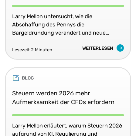
Larry Mellon untersucht, wie die
Abschaffung des Pennys die
Bargeldrundung verändert und neue
Herausforderungen für die Verkaufssteuer-
WEITERLESEN
Compliance schafft.
Lesezeit 2 Minuten
BLOG
Steuern werden 2026 mehr
Aufmerksamkeit der CFOs erfordern
Larry Mellon erläutert, warum Steuern 2026
aufgrund von KI, Regulierung und