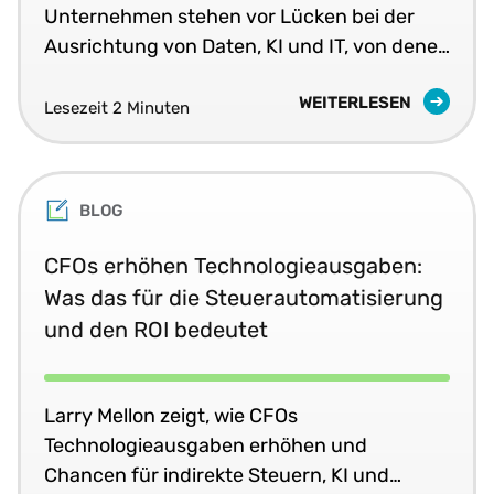
Unternehmen stehen vor Lücken bei der
Ausrichtung von Daten, KI und IT, von denen
die Automatisierung und der Technologie-
WEITERLESEN
ROI eingeschränkt werden.
Lesezeit 2 Minuten
BLOG
CFOs erhöhen Technologieausgaben:
Was das für die Steuerautomatisierung
und den ROI bedeutet
Larry Mellon zeigt, wie CFOs
Technologieausgaben erhöhen und
Chancen für indirekte Steuern, KI und