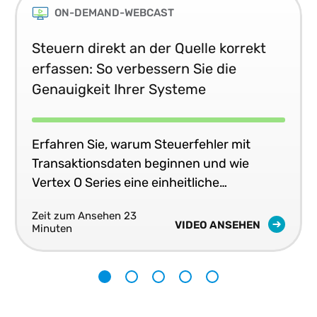
ON-DEMAND-WEBCAST
Steuern direkt an der Quelle korrekt
erfassen: So verbessern Sie die
Genauigkeit Ihrer Systeme
Erfahren Sie, warum Steuerfehler mit
Transaktionsdaten beginnen und wie
Vertex O Series eine einheitliche
Steuergenauigkeit in Echtzeit in Ihren
Zeit zum Ansehen 23
Geschäftssystemen liefert.
VIDEO ANSEHEN
Minuten
1
2
3
4
5