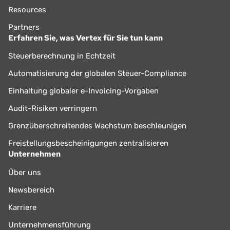
bei der Steigerung und Weiterentwicklung unserer
Resources
Steuerverwaltungsangebote gespielt hat.
Partners
Bevor er zu Vertex kam, war er als Senior Tax Accountant
Erfahren Sie, was Vertex für Sie tun kann
und Property Tax Manager bei Foamex International, Inc.
tätig, einem Hersteller und Vermarkter von Schaumstoff
Steuerberechnung in Echtzeit
aus Polyurethan und hochentwickelten Polymeren. Herr
Automatisierung der globalen Steuer-Compliance
Mellon hatte außerdem mehrere Funktionen bei The
Einhaltung globaler e-Invoicing-Vorgaben
Franklin Mint inne und ist Mitglied des Institute of
Professionals in Taxation (IPT).
Audit-Risiken verringern
Grenzüberschreitendes Wachstum beschleunigen
Freistellungsbescheinigungen zentralisieren
Unternehmen
Über uns
Newsbereich
Karriere
Unternehmensführung