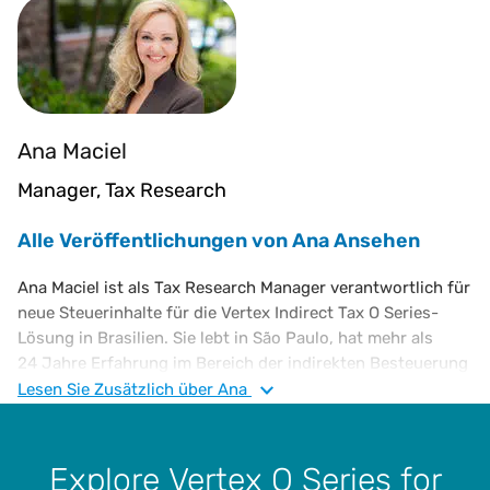
Ana Maciel
Manager, Tax Research
Alle Veröffentlichungen von Ana Ansehen
Ana Maciel ist als Tax Research Manager verantwortlich für
neue Steuerinhalte für die Vertex Indirect Tax O Series-
Lösung in Brasilien. Sie lebt in São Paulo, hat mehr als
24 Jahre Erfahrung im Bereich der indirekten Besteuerung
in Brasilien und arbeitet seit über 11 Jahren bei Vertex.
Lesen Sie
Zusätzlich
über Ana
Zuvor arbeitete sie bei den „Big 4“-Wirtschaftsprüfern als
Steuerberaterin für multinationale Unternehmen. Frau
Maciel hat einen B.S. in Jura und einen B.S. in
Explore Vertex O Series for
Betriebswirtschaft sowie einen Abschluss im Bereich