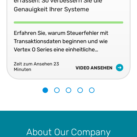
erfassen: So verbessern Sie die
Genauigkeit Ihrer Systeme
Erfahren Sie, warum Steuerfehler mit
Transaktionsdaten beginnen und wie
Vertex O Series eine einheitliche
Steuergenauigkeit in Echtzeit in Ihren
Zeit zum Ansehen 23
Geschäftssystemen liefert.
VIDEO ANSEHEN
Minuten
1
2
3
4
5
About Our Company