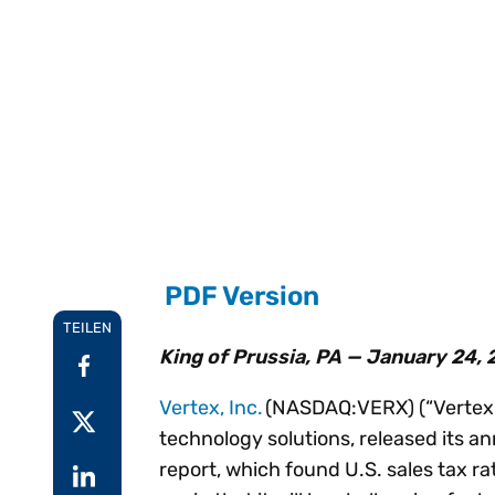
Ei
aufkommenden
W
Gartner®-Report:
I
Einblicke
Anforderungen an E-
g
Predicts 2026 - Hin
Au
Rechnungsstellung
ge
zu einer KI-
Schritt zu halten.
we
G
zentrierten
W
Erkunden Vertex e-
Pa
Finanzfunktion
Invoicing
Setzen Sie bei KI-
F
Alle Funktione
ze
gestützten Finanzen auf
einen strategischen
Ansatz.
PDF Version
TEILEN
King of Prussia, PA — January 24,
Vertex, Inc.
(NASDAQ:VERX) (“Vertex” 
technology solutions, released its 
report, which found U.S. sales tax r