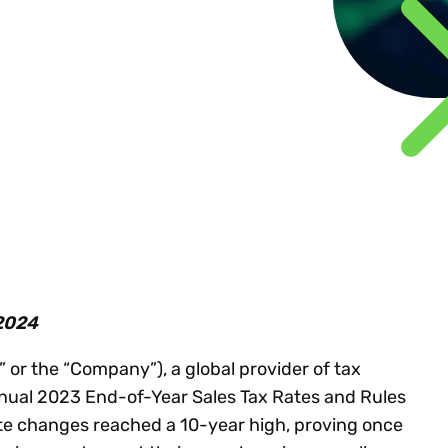
nhaltung globaler e-
Beratungsunternehmen
Sh
achstum
Steuertrends
Steuer-Compliance-
treiben d
nvoicing-Vorgaben
emeinsam
Prozesse zu
gestützt
W
Technologie-I
dit-Risiken verringern
stalten. Partner
optimieren?
in ganz
Ne
rden.
renzüberschreitendes
Lateinam
achstum beschleunigen
rtner werden
Alle Themen e
Mehr entdecken
Mehr lese
reistellungsbescheinigungen
n anzeigen
Al
ntralisieren
 2024
or the “Company”), a global provider of tax
annual 2023 End-of-Year Sales Tax Rates and Rules
ate changes reached a 10-year high, proving once