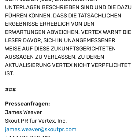
NTERLAGEN BESCHRIEBEN SIND UND DIE DAZU F
ÜHREN KÖNNEN, DASS DIE TATSÄCHLICHEN E
RGEBNISSE ERHEBLICH VON DEN E
RWARTUNGEN ABWEICHEN. VERTEX WARNT DIE L
ESER DAVOR, SICH IN UNANGEMESSENER W
EISE AUF DIESE ZUKUNFTSGERICHTETEN A
USSAGEN ZU VERLASSEN, ZU DEREN A
KTUALISIERUNG VERTEX NICHT VERPFLICHTET I
ST.
###
Presseanfragen:
James Weaver
Skout PR für Vertex, Inc.
james.weaver@skoutpr.com