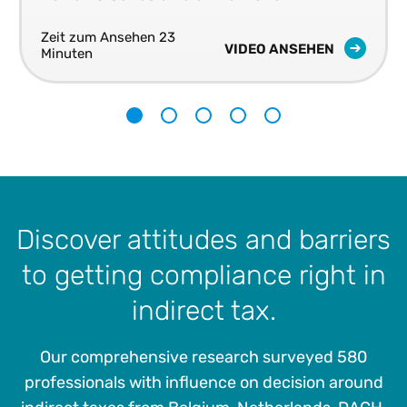
Steuergenauigkeit in Echtzeit in Ihren
Zeit zum Ansehen 23
Geschäftssystemen liefert.
VIDEO ANSEHEN
Minuten
1
2
3
4
5
Discover attitudes and barriers
to getting compliance right in
indirect tax.
Our comprehensive research surveyed 580
professionals with influence on decision around