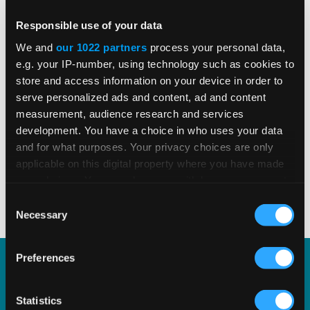
Genauigkeit Ihrer Systeme
Responsible use of your data
We and
our 1022 partners
process your personal data,
Erfahren Sie, warum Steuerfehler mit
e.g. your IP-number, using technology such as cookies to
Transaktionsdaten beginnen und wie
store and access information on your device in order to
serve personalized ads and content, ad and content
Vertex O Series eine einheitliche
measurement, audience research and services
Steuergenauigkeit in Echtzeit in Ihren
development. You have a choice in who uses your data
Zeit zum Ansehen 23
Geschäftssystemen liefert.
VIDEO ANSEHEN
Minuten
and for what purposes. Your privacy choices are only
applicable on this digital property where you have made
your choices. You can change or withdraw your consent
1
2
3
4
5
any time from the Cookie Declaration or by clicking on
Consent
the Privacy trigger icon.
Necessary
Selection
If you allow, we would also like to:
Preferences
Collect information about your geographical
Vertex e-Invoicing
location which can be accurate to within several
meters
Statistics