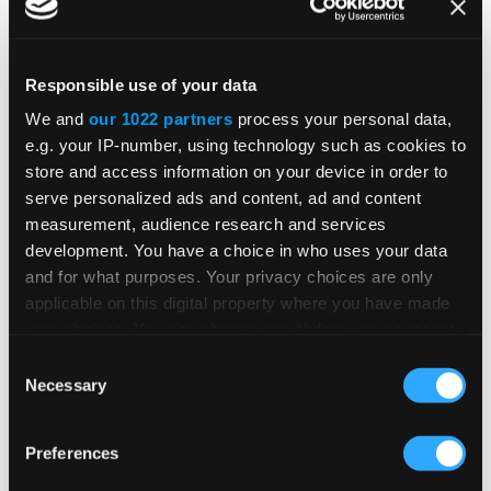
Risiken zu den Top-Finanzprioritäten und belegen
in der Rangliste der größten Risikobedenken 2026
den zweiten Platz hinter den Marktrisiken. Die
Responsible use of your data
Einhaltung indirekter Steuern ist eine
We and
our 1022 partners
process your personal data,
regulatorische Verpflichtung, die durch die hohe
e.g. your IP-number, using technology such as cookies to
Anzahl von Bundes-, Landes- und
store and access information on your device in order to
Kommunalbehörden erschwert wird, die
serve personalized ads and content, ad and content
insbesondere in den USA immer häufiger
measurement, audience research and services
Änderungen der Steuersätze und -vorschriften
development. You have a choice in who uses your data
beschließen. Wenn Investitionen in die
and for what purposes. Your privacy choices are only
applicable on this digital property where you have made
Automatisierung der indirekten Steuern als
your choices. You can change or withdraw your consent
kritische Komponente des gesamten
any time from the Cookie Declaration or by clicking on
Consent
Risikomanagements eines Unternehmens
the Privacy trigger icon.
Necessary
Selection
einbezogen werden, kann dies den Business Case
in einer Weise stärken, die auf die Prioritäten der
If you allow, we would also like to:
Preferences
Finanzvorstände in diesem Jahr ausgerichtet ist.
Collect information about your geographical