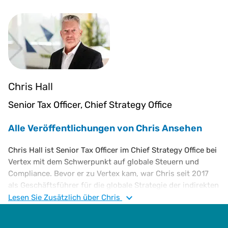
Chris Hall
Senior Tax Officer, Chief Strategy Office
Alle Veröffentlichungen von Chris Ansehen
Chris Hall ist Senior Tax Officer im Chief Strategy Office bei
Vertex mit dem Schwerpunkt auf globale Steuern und
Compliance. Bevor er zu Vertex kam, war Chris seit 2017
als Geschäftsführer für die globale Strategie der indirekten
Steuern bei der Ford Motor Company tätig. Vor seinem
Lesen Sie
Zusätzlich
über Chris
Antritt bei Ford im Jahr 2001 war er in mehreren
Führungspositionen in Nordamerika und Europa tätig.