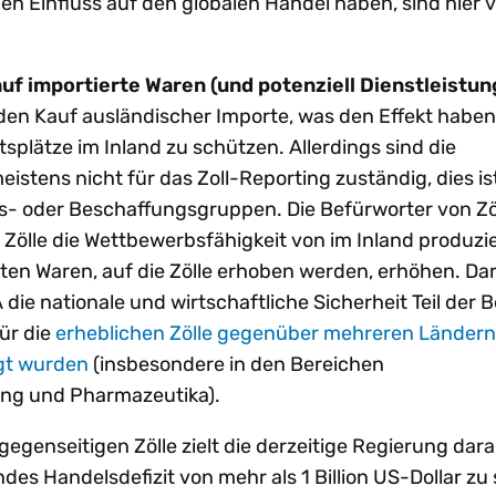
en Einfluss auf den globalen Handel haben, sind hier v
auf importierte Waren (und potenziell Dienstleistu
en Kauf ausländischer Importe, was den Effekt haben
tsplätze im Inland zu schützen. Allerdings sind die
istens nicht für das Zoll-Reporting zuständig, dies is
- oder Beschaffungsgruppen. Die Befürworter von Zö
 Zölle die Wettbewerbsfähigkeit von im Inland produzi
ten Waren, auf die Zölle erhoben werden, erhöhen. Da
A die nationale und wirtschaftliche Sicherheit Teil de
ür die
erheblichen Zölle gegenüber mehreren Ländern,
gt wurden
(insbesondere in den Bereichen
ung und Pharmazeutika).
r gegenseitigen Zölle zielt die derzeitige Regierung dara
des Handelsdefizit von mehr als 1 Billion US-Dollar zu