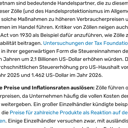
ietnam sind bedeutende Handelspartner, die zu diesem 
eser Zölle (und des Handelsprotektionismus im Allgem
s solche Maßnahmen zu höheren Verbraucherpreisen 
n im Handel führen. Kritiker von Zöllen neigen auch
Act von 1930 als Beispiel dafür anzuführen, wie Zölle 
abilität beitragen.
Untersuchungen der Tax Foundati
le in ihrer gegenwärtigen Form die Steuereinnahmen d
 Jahren um 2,1 Billionen US-Dollar erhöhen würden. D
rchschnittlichen Steuererhöhung pro US-Haushalt vo
ahr 2025 und 1.462 US-Dollar im Jahr 2026.
 Preise und Inflationsraten auslösen:
Zölle führen o
preisen, da Unternehmen häufig die vollen Kosten der
 weitergeben. Ein großer Einzelhändler kündigte beisp
 die
Preise für zahlreiche Produkte als Reaktion auf d
hen
. Einige Einzelhändler versuchen zwar, mit ausländ