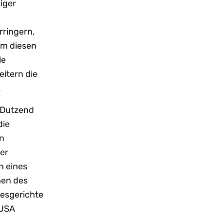
iger
ringern,
Um diesen
le
itern die
.
 Dutzend
die
en
her
n eines
men des
desgerichte
 USA