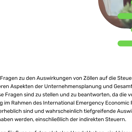
nhaltung globaler e-
Beratungsunternehmen
Sh
achstum
Steuertrends
Steuer-Compliance-
treiben d
nvoicing-Vorgaben
emeinsam
Prozesse zu
gestützt
W
Technologie-I
dit-Risiken verringern
stalten. Partner
optimieren?
in ganz
Ne
rden.
renzüberschreitendes
Lateinam
achstum beschleunigen
rtner werden
Alle Themen e
Mehr entdecken
Mehr lese
reistellungsbescheinigungen
n anzeigen
Al
ntralisieren
Fragen zu den Auswirkungen von Zöllen auf die Steuer
neren Aspekten der Unternehmensplanung und Gesamt
se Fragen sind zu stellen und zu beantworten, da die v
ng im Rahmen des International Emergency Economic 
 erheblich sind und wahrscheinlich tiefgreifende Aus
haben werden, einschließlich der indirekten Steuern.