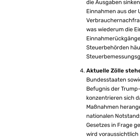
die Ausgaben sinken,
Einnahmen aus der U
Verbrauchernachfrag
was wiederum die Ei
Einnahmerückgängen 
Steuerbehörden häuf
Steuerbemessungsgru
Aktuelle Zölle ste
Bundesstaaten sowie
Befugnis der Trump-A
konzentrieren sich d
Maßnahmen herangez
nationalen Notstand
Gesetzes in Frage g
wird voraussichtlich