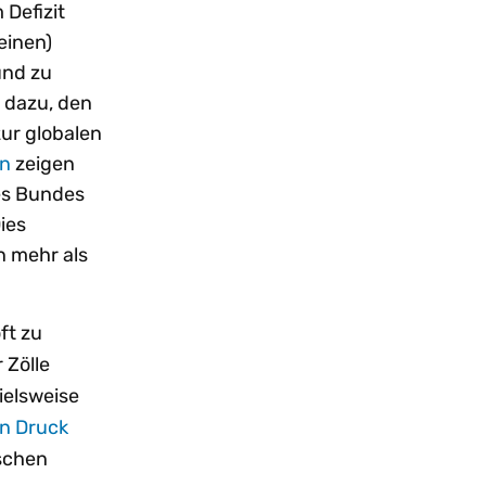
Defizit
einen)
und zu
 dazu, den
zur globalen
on
zeigen
es Bundes
ies
n mehr als
ft zu
 Zölle
ielsweise
en Druck
ischen