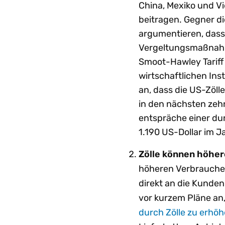
China, Mexiko und V
beitragen. Gegner di
argumentieren, das
Vergeltungsmaßnahme
Smoot-Hawley Tariff 
wirtschaftlichen Inst
an, dass die US-Zöl
in den nächsten zehn
entspräche einer du
1.190 US-Dollar im J
Zölle können höhere
höheren Verbraucher
direkt an die Kunden
vor kurzem Pläne an,
durch Zölle zu erhö