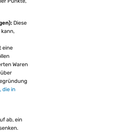
ier Punkte,
ngen):
Diese
 kann,
t eine
llen
erten Waren
rüber
r Begründung
 die in
uf ab, ein
 senken.