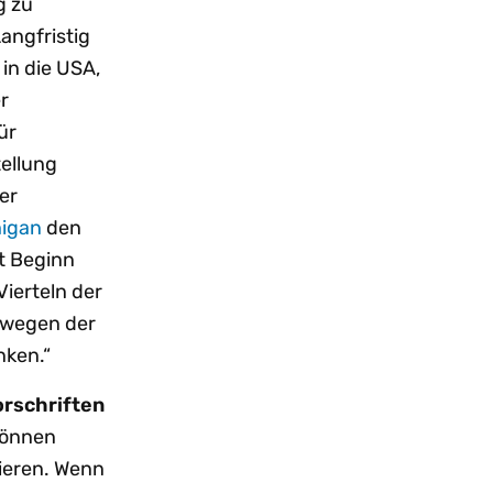
g zu
angfristig
in die USA,
r
ür
ellung
er
higan
den
it Beginn
ierteln der
 wegen der
nken.“
orschriften
 können
ieren. Wenn