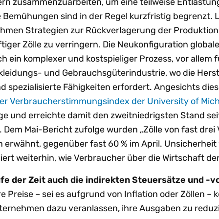
ern zusammenzuarbeiten, um eine teilweise Entlastun
e Bemühungen sind in der Regel kurzfristig begrenzt. L
ehmen Strategien zur Rückverlagerung der Produktion 
tiger Zölle zu verringern. Die Neukonfiguration globale
ch ein komplexer und kostspieliger Prozess, vor allem f
kleidungs- und Gebrauchsgüterindustrie, wo die Herst
d spezialisierte Fähigkeiten erfordert. Angesichts dies
er Verbraucherstimmungsindex der University of Mic
ge und erreichte damit den zweitniedrigsten Stand se
Dem Mai-Bericht zufolge wurden „Zölle von fast drei V
 erwähnt, gegenüber fast 60 % im April. Unsicherheit
iert weiterhin, wie Verbraucher über die Wirtschaft de
fe der Zeit auch die indirekten Steuersätze und -v
e Preise – sei es aufgrund von Inflation oder Zöllen –
ernehmen dazu veranlassen, ihre Ausgaben zu reduz