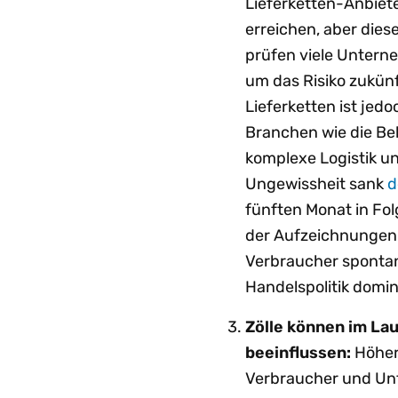
Lieferketten-Anbiet
erreichen, aber dies
prüfen viele Untern
um das Risiko zukünf
Lieferketten ist jedo
Branchen wie die Be
komplexe Logistik un
Ungewissheit sank
d
fünften Monat in Fol
der Aufzeichnungen. 
Verbraucher spontan
Handelspolitik domin
Zölle können im Lau
beeinflussen:
Höher
Verbraucher und Unt