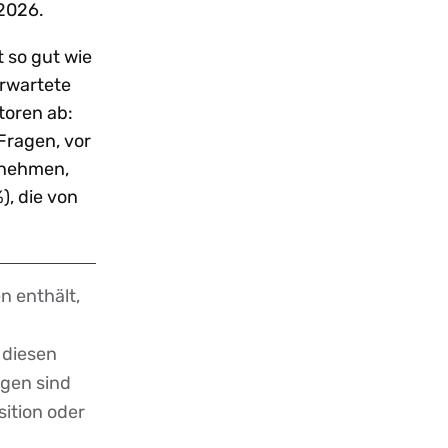
 2026.
 so gut wie
erwartete
toren ab:
Fragen, vor
rnehmen,
), die von
n enthält,
 diesen
ngen sind
sition oder