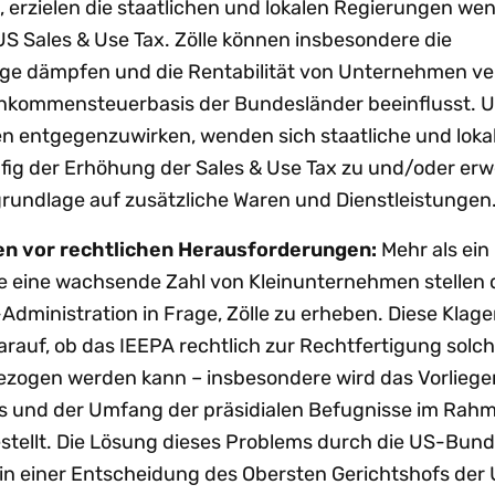
 erzielen die staatlichen und lokalen Regierungen wen
S Sales & Use Tax. Zölle können insbesondere die
e dämpfen und die Rentabilität von Unternehmen ver
nkommensteuerbasis der Bundesländer beeinflusst. 
entgegenzuwirken, wenden sich staatliche und loka
ig der Erhöhung der Sales & Use Tax zu und/oder erwe
ndlage auf zusätzliche Waren und Dienstleistungen
hen vor rechtlichen Herausforderungen:
Mehr als ein
 eine wachsende Zahl von Kleinunternehmen stellen 
dministration in Frage, Zölle zu erheben. Diese Klag
arauf, ob das IEEPA rechtlich zur Rechtfertigung solc
ogen werden kann – insbesondere wird das Vorliege
s und der Umfang der präsidialen Befugnisse im Rah
estellt. Die Lösung dieses Problems durch die US-Bun
 in einer Entscheidung des Obersten Gerichtshofs der