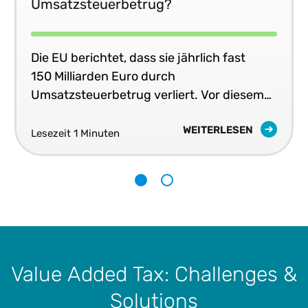
Umsatzsteuerbetrug?
Die EU berichtet, dass sie jährlich fast
150 Milliarden Euro durch
Umsatzsteuerbetrug verliert. Vor diesem
Hintergrund werden neue Optionen zur
WEITERLESEN
Reduzierung dieses Verlustes diskutiert.
Lesezeit 1 Minuten
1
2
Value Added Tax: Challenges &
Solutions