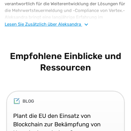
verantwortlich für die Weiterentwicklung der Lösungen für
die Mehrwertsteuermeldung und -Compliance von Vertex.-
Aleksandra bringt eine langjährige Erfahrung im
internationalen Steuerwesen mit und ist Expertin auf dem
Lesen Sie
Zusätzlich
über Aleksandra
Gebiet der Mehrwertsteuer, nicht zuletzt was die
Verwaltung und Entwicklung von digitalen Lösungen und
digitalen Transformationsinitiativen anbelangt. Die
publizierte Autorin und Rednerin besitzt einen Doktortitel
Empfohlene Einblicke und
(Ph.D.: Kryptowährungen und Blockchain) sowie mehrere
weitere höhere Abschlüsse und Auszeichnungen.
Ressourcen
BLOG
Plant die EU den Einsatz von
Blockchain zur Bekämpfung von