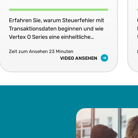
Genauigkeit Ihrer Systeme
Erfahren Sie, warum Steuerfehler mit
Transaktionsdaten beginnen und wie
Vertex O Series eine einheitliche
Steuergenauigkeit in Echtzeit in Ihren
Zeit zum Ansehen 23 Minuten
Geschäftssystemen liefert.
VIDEO ANSEHEN