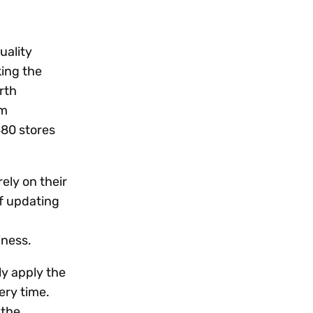
uality
king the
rth
um
480 stores
ely on their
f updating
iness.
y apply the
ery time.
 the