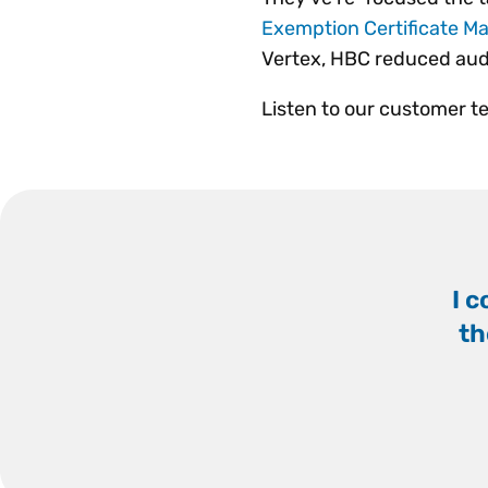
Exemption Certificate M
Vertex, HBC reduced audi
Listen to our customer tel
I c
th