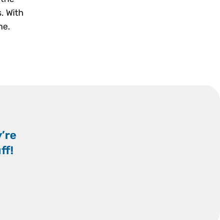
. With
me.
y’re
ff!