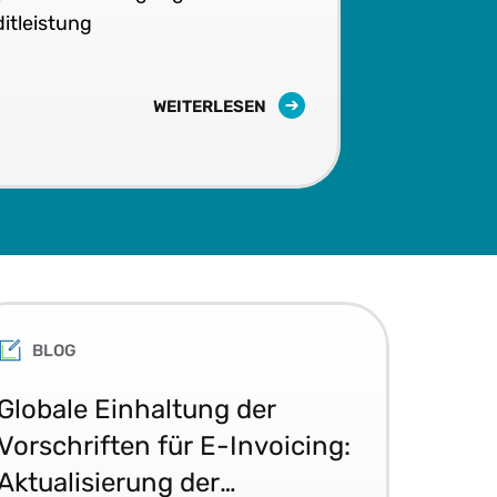
itleistung
WEITERLESEN
BLOG
Globale Einhaltung der
E-
Vorschriften für E-Invoicing:
202
Aktualisierung der
in 