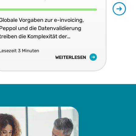
regulatorischen
Bestimmungen im Juni 2026
Globale Vorgaben zur e-invoicing,
E-I
Peppol und die Datenvalidierung
Ver
treiben die Komplexität der
ska
Steuerkonformität in Echtzeit voran.
erfo
Lesezeit 3 Minuten
Lese
WEITERLESEN