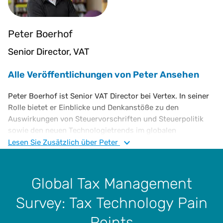
Peter Boerhof
Senior Director, VAT
Alle Veröffentlichungen von Peter Ansehen
Peter Boerhof ist Senior VAT Director bei Vertex. In seiner
Rolle bietet er Einblicke und Denkanstöße zu den
Auswirkungen von Steuervorschriften und Steuerpolitik
sowie den neuen Technologietrends im globalen
Steuerwesen. Herr Boerhof verfügt über umfangreiche
Lesen Sie
Zusätzlich
über Peter
Erfahrung in internationalen Transaktionen,
Unternehmensumstrukturierungen,
Steuerprozessoptimierung und Steuerautomatisierung.
Global Tax Management
Bevor er zu Vertex kam, war er Leiter für indirekte
Survey: Tax Technology Pain
Besteuerung bei AkzoNobel, wo er ein TCF-System
entwickelte und implementierte, die Abführung von
Points
Umsatzsteuer optimierte und den Übergang zu einem