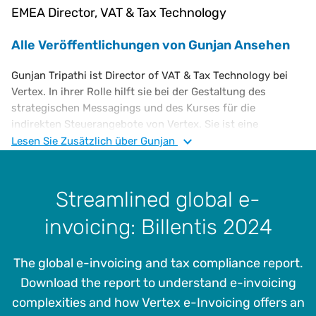
EMEA Director, VAT & Tax Technology
Alle Veröffentlichungen von Gunjan Ansehen
Gunjan Tripathi ist Director of VAT & Tax Technology bei
Vertex. In ihrer Rolle hilft sie bei der Gestaltung des
strategischen Messagings und des Kurses für die
indirekten Steuerangebote von Vertex. Sie ist eine
erfahrene Steuerberaterin, die sich auf die europäische
Lesen Sie
Zusätzlich
über Gunjan
Umsatzsteuer spezialisiert hat. Ihre beruflichen
Erfahrungen im Steuerbereich umfassen die Beratung bei
EY, die Leitung der Compliance im European Shared
Streamlined global e-
Service Centre von SC Johnson, den Global Umsatzsteuer
invoicing: Billentis 2024
Manager bei Endeavor und den Umsatzsteuer Proposition
Lead bei Thomson Reuters. Sie hat einen Bachelor of
Honours in Wirtschaftswissenschaften von der University
The global e-invoicing and tax compliance report.
of Delhi, Indien, und einen Master of Science in
Download the report to understand e-invoicing
Entwicklungsstudien von der School of Oriental & African
complexities and how Vertex e-Invoicing offers an
Studies der University of London. Sie ist Stipendiatin des