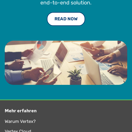
Executive MBA an der Warwick Business School und
end-to-end solution.
Mitglied des Chartered Institute of Taxation.
READ NOW
Mehr erfahren
Warum Vertex?
Vertex Cloud