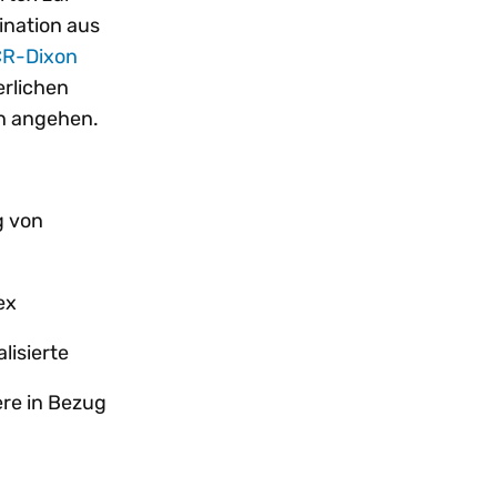
ination aus
R-Dixon
erlichen
n angehen.
g von
ex
lisierte
ere in Bezug