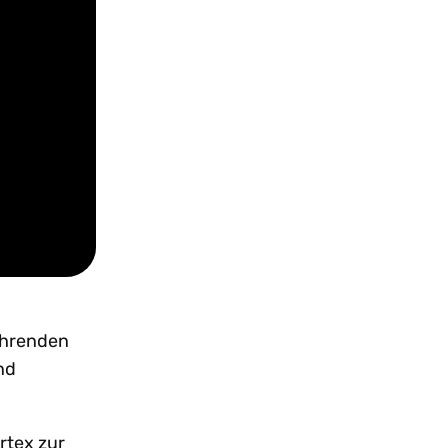
ührenden
nd
rtex zur