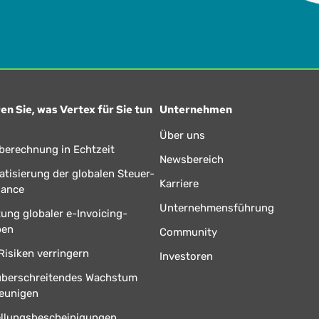
en Sie, was Vertex für Sie tun
Unternehmen
Über uns
berechnung in Echtzeit
Newsbereich
tisierung der globalen Steuer-
Karriere
iance
Unternehmensführung
tung globaler e-Invoicing-
ben
Community
Risiken verringern
Investoren
überschreitendes Wachstum
eunigen
ellungsbescheinigungen