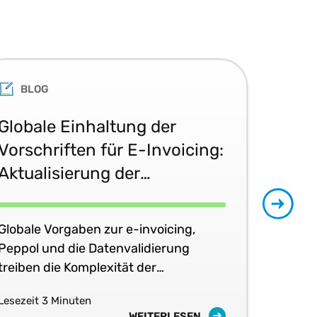
BLOG
Globale Einhaltung der
E-
Vorschriften für E-Invoicing:
202
Aktualisierung der
in 
regulatorischen
Bestimmungen im Juni 2026
Globale Vorgaben zur e-invoicing,
E-I
Peppol und die Datenvalidierung
Ver
treiben die Komplexität der
ska
Steuerkonformität in Echtzeit voran.
erfo
Lesezeit 3 Minuten
Lese
WEITERLESEN