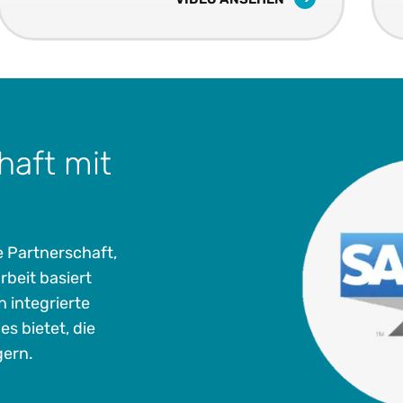
haft mit
e Partnerschaft,
beit basiert
integrierte
s bietet, die
gern.