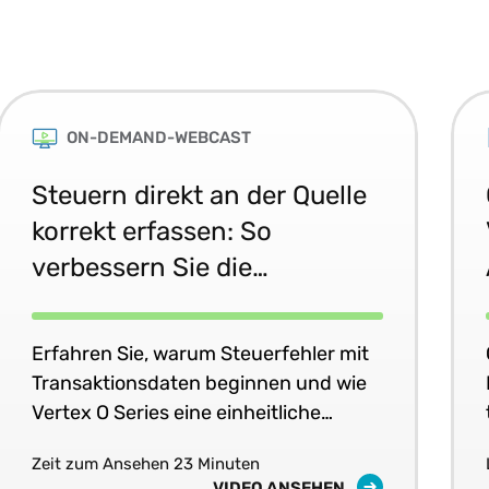
ON-DEMAND-WEBCAST
Steuern direkt an der Quelle
korrekt erfassen: So
verbessern Sie die
Genauigkeit Ihrer Systeme
Erfahren Sie, warum Steuerfehler mit
Transaktionsdaten beginnen und wie
Vertex O Series eine einheitliche
Steuergenauigkeit in Echtzeit in Ihren
Zeit zum Ansehen 23 Minuten
Geschäftssystemen liefert.
VIDEO ANSEHEN