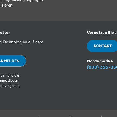
isieren
etter
Vernetzen Sie s
nd Technologien auf dem
KONTAKT
Nordamerika
(800) 355-3
ngen
und die
imme diesen
eine Angaben