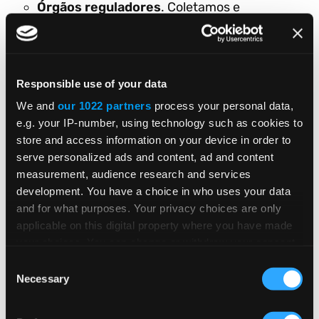
Órgãos reguladores
. Coletamos e
processamos dados pessoais de membros,
representantes, funcionários, diretores,
executivos, contratados, consultores e
Responsible use of your data
agentes antigos e atuais de autoridades e
We and
our 1022 partners
process your personal data,
órgãos governamentais ou de outras
e.g. your IP-number, using technology such as cookies to
autoridades, repartições e órgãos
store and access information on your device in order to
reguladores. Os dados pessoais sobre órgãos
serve personalized ads and content, ad and content
reguladores podem incluir:
measurement, audience research and services
development. You have a choice in who uses your data
por exemplo
Informações de contato
(
,
and for what purposes. Your privacy choices are only
nome completo; cargo; função;
applicable on this digital property where you have made
empregador/agência; endereço, telefone
your choices. You can change or withdraw your consent
e e-mail pessoais ou profissionais).
any time from the Cookie Declaration or by clicking on
Consent
the Privacy trigger icon.
Necessary
Selection
por exemplo
Informações de histórico
(
,
informações relacionadas à vida
If you allow, we would also like to: