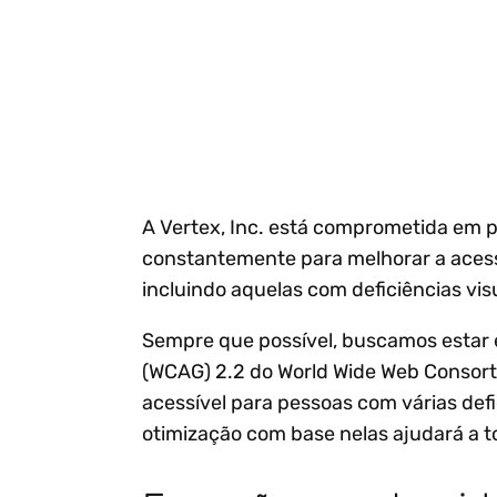
Cumpra
Info
requisitos de
de fat
Pesquisa da
faturamento
Gartner®: prevê 2026
Reduzi
eletrônico.
- rumo a uma função
Aceler
financeira com foco
intern
Leia mais
Veja 
em IA
Centra
Adote uma abordagem
isenç
estratégica para o setor
A Vertex, Inc. está comprometida em p
financeiro com foco em
constantemente para melhorar a acessi
IA.
incluindo aquelas com deficiências visu
Sempre que possível, buscamos estar
(WCAG) 2.2 do World Wide Web Consort
acessível para pessoas com várias de
otimização com base nelas ajudará a to