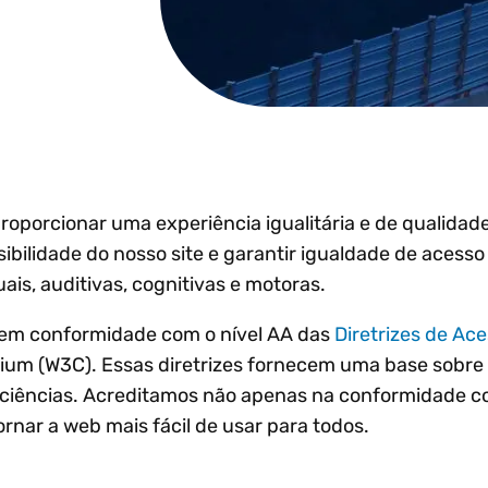
 os requisitos globais
rmações
responsabilidade pelo
Tendências tri
os processos de
encontra
uramento eletrônico
imposto. Juntos,
conformidade
Vertex 
Inovação tecn
r risco de auditoria
impulsionamos o
tributária? Teste
2026.
crescimento e a
e o crescimento
nossa nova
conformidade para
acional
Tornar-se parceiro
ferramenta interativa.
Explorar todos
Ler mais
Registre-
todos os recursos
nossos clientes.
25% de d
lize os certificados de
ão
roporcionar uma experiência igualitária e de qualida
bilidade do nosso site e garantir igualdade de acesso
ais, auditivas, cognitivas e motoras.
 em conformidade com o nível AA das
Diretrizes de Ac
ium (W3C). Essas diretrizes fornecem uma base sobre
ficiências. Acreditamos não apenas na conformidade c
rnar a web mais fácil de usar para todos.