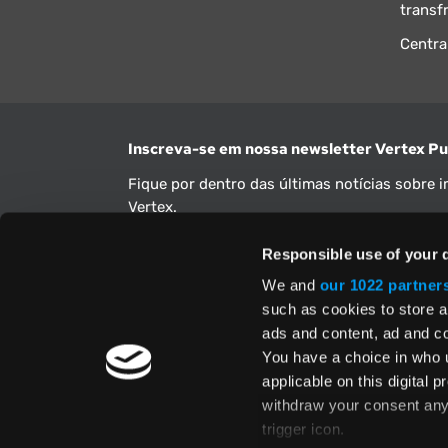
transf
Centra
Inscreva-se em nossa newsletter Vertex Pu
Fique por dentro das últimas notícias sobre 
Vertex.
Endereço de e-mail
Responsible use of your 
We and
our 1022 partner
such as cookies to store a
Sim, compreendo e aceito os
Termos e Condiçõe
Privacidade
e autorizo a utilização das minhas i
ads and content, ad and 
conforme o descrito acima.
You have a choice in who 
applicable on this digital
withdraw your consent any 
trigger icon.