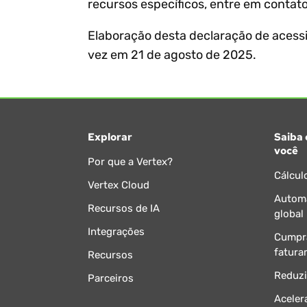
recursos específicos, entre em conta
Elaboração desta declaração de acessib
vez em 21 de agosto de 2025.
Explorar
Saiba 
você
Por que a Vertex?
Cálcul
Vertex Cloud
Automa
Recursos de IA
global
Integrações
Cumpra
fatura
Recursos
Reduzi
Parceiros
Aceler