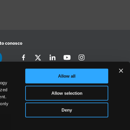
to conosco
te
Europa
Allow all
500
+44 (0) 20 3906 7630
logy
ized
Allow selection
nt.
 only
Deny