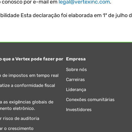
to conosco por e-mail em
legal@vertexinc.com
.
ilidade Esta declaração foi elaborada em 1º de julho de
o que a Vertex pode fazer por
Empresa
Sobre nós
o de impostos em tempo real
Carreiras
tize a conformidade fiscal
Liderança
Conexões comunitárias
 as exigências globais de
mento eletrônico.
Investidores
r risco de auditoria
ar o crescimento