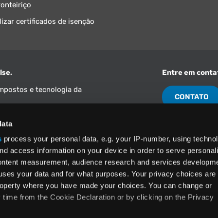
ronteiriço
lizar certificados de isenção
lse.
Entre em conta
impostos e tecnologia da
CONTATO
data
América do Nor
(800) 355-3
s
process your personal data, e.g. your IP-number, using techno
nd access information on your device in order to serve personal
s
e a
Política de
nformações
content measurement, audience research and services developme
uses your data and for what purposes. Your privacy choices are
 property where you have made your choices. You can change or
time from the Cookie Declaration or by clicking on the Privacy