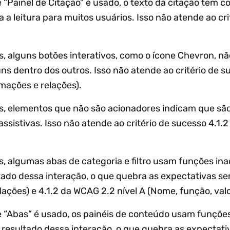
ainel de Citação” é usado, o texto da citação tem con
 a leitura para muitos usuários. Isso não atende ao cr
s, alguns botões interativos, como o ícone Chevron, n
s dentro dos outros. Isso não atende ao critério de s
rmações e relações).
s, elementos que não são acionadores indicam que são
sistivas. Isso não atende ao critério de sucesso 4.1.
s, algumas abas de categoria e filtro usam funções i
tado dessa interação, o que quebra as expectativas sem
lações) e 4.1.2 da WCAG 2.2 nível A (Nome, função, valo
“Abas” é usado, os painéis de conteúdo usam funções
resultado dessa interação, o que quebra as expectati