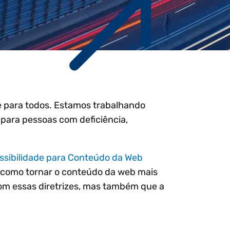
butárias
 controle na
Workday
Petróleo e gás
Webcasts e eventos
Central de confiança
Exchange
ológica
Netsuite
 os tópicos
se agora para
Ver todas as integrações
esconto
de para todos. Estamos trabalhando
 para pessoas com deficiência,
essibilidade para Conteúdo da Web
 como tornar o conteúdo da web mais
om essas diretrizes, mas também que a