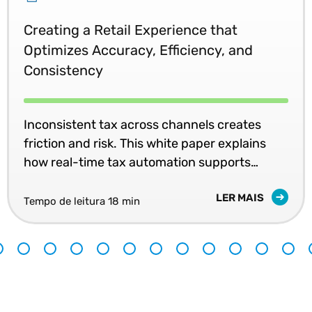
Creating a Retail Experience that
Optimizes Accuracy, Efficiency, and
Consistency
Inconsistent tax across channels creates
friction and risk. This white paper explains
how real-time tax automation supports
accurate pricing and unified retail
LER MAIS
experiences.
Tempo de leitura 18 min
9
10
11
12
13
14
15
16
17
18
19
20