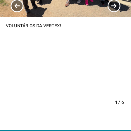
Scroll to Previous Item
Scroll 
VOLUNTÁRIOS DA VERTEX!
1 / 6