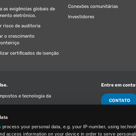
Conexões comunitárias
 as exigências globais de
mento eletrônico.
Investidores
r risco de auditoria
ar o crescimento
ronteiriço
lizar certificados de isenção
lse.
Entre em conta
impostos e tecnologia da
CONTATO
data
América do Nor
(800) 355-3
s
process your personal data, e.g. your IP-number, using techno
nd access information on your device in order to serve personal
s
e a
Política de