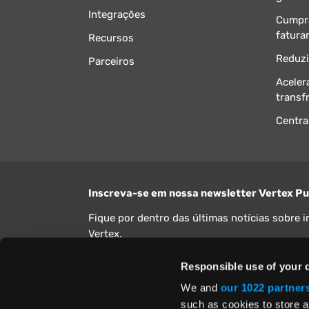
Integrações
Cumpra
fatura
Recursos
Reduzi
Parceiros
Aceler
transf
Centra
Inscreva-se em nossa newsletter Vertex Pu
Fique por dentro das últimas notícias sobre 
Vertex.
Endereço de e-mail
Responsible use of your 
We and
our 1022 partner
such as cookies to store a
Sim, compreendo e aceito os
Termos e Condiçõe