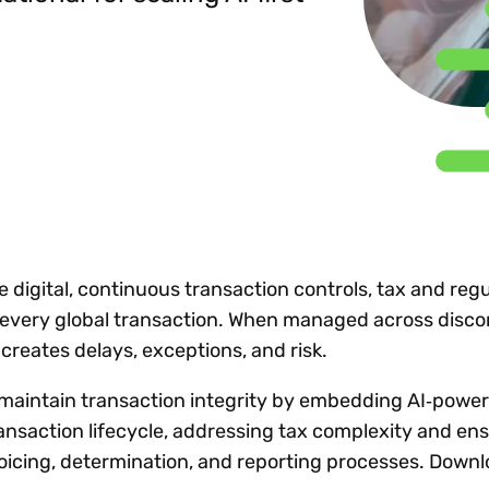
 os requisitos globais
rmações
responsabilidade pelo
Tendências tri
os processos de
encontra
uramento eletrônico
imposto. Juntos,
conformidade
Vertex 
Inovação tecn
r risco de auditoria
impulsionamos o
tributária? Teste
2026.
crescimento e a
e o crescimento
nossa nova
conformidade para
acional
Tornar-se parceiro
ferramenta interativa.
Explorar todos
Ler mais
Registre-
todos os recursos
nossos clientes.
25% de d
lize os certificados de
ão
igital, continuous transaction controls, tax and regu
n every global transaction. When managed across disc
creates delays, exceptions, and risk.
 maintain transaction integrity by embedding AI‑powe
ransaction lifecycle, addressing tax complexity and en
oicing, determination, and reporting processes. Downl