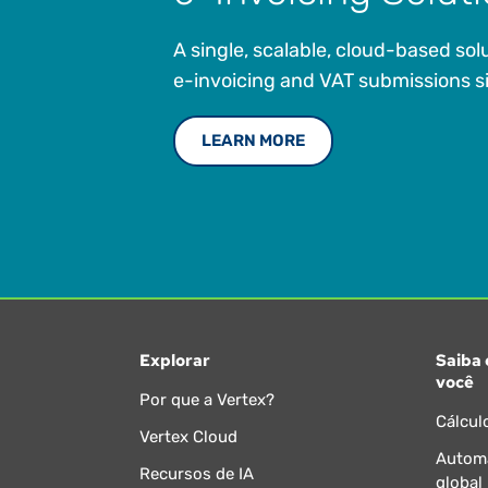
A single, scalable, cloud-based so
e-invoicing and VAT submissions 
LEARN MORE
Explorar
Saiba 
você
Por que a Vertex?
Cálcul
Vertex Cloud
Automa
Recursos de IA
global