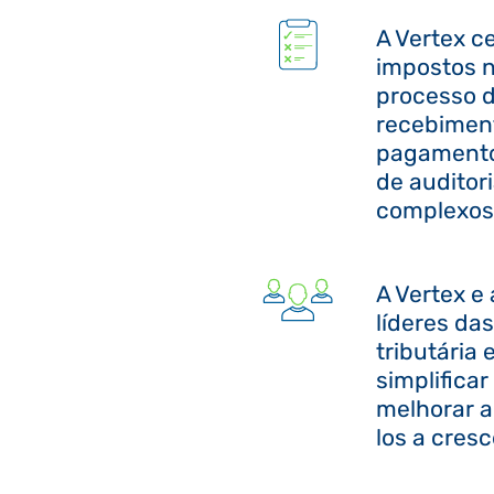
A Vertex ce
impostos 
processo d
recebimen
pagamento,
de auditor
complexos
A Vertex e
líderes das
tributária 
simplificar
melhorar a
los a cres