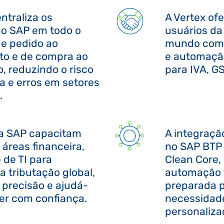
ntraliza os
A Vertex of
no SAP em todo o
usuários da
e pedido ao
mundo com i
to e de compra ao
e automação
 reduzindo o risco
para IVA, G
ia e erros em setores
.
 a SAP capacitam
A integraçã
 áreas financeira,
no SAP BTP 
e de TI para
Clean Core,
 a tributação global,
automação t
 precisão e ajudá-
preparada p
cer com confiança.
necessidad
personaliza