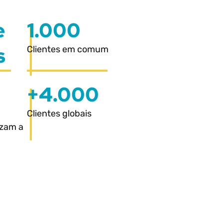
e
1.000
s
Clientes em comum
+4.000
a
Clientes globais
izam a