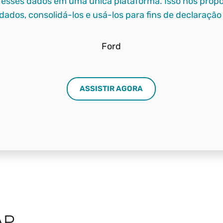
 esses dados em uma única plataforma. Isso nos prop
 dados, consolidá-los e usá-los para fins de declaração
Ford
ASSISTIR AGORA
AP