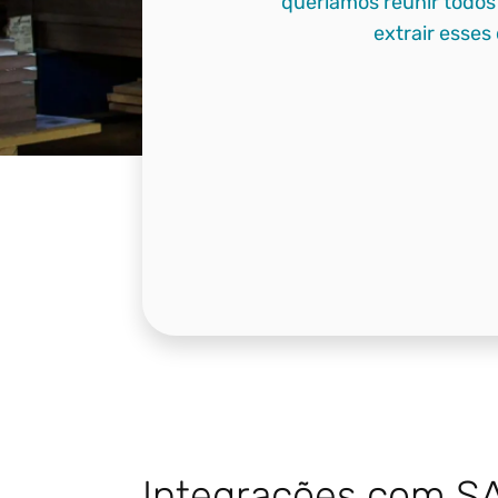
queríamos reunir todos
extrair esses
Integrações com S