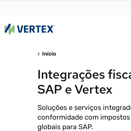
Plat
Início
Por c
A Ver
Encon
Integrações fisc
com r
à sua 
simpl
necess
SAP e Vertex
o cres
Verte
Cálcu
Cálcu
real
Soluções e serviços integrad
Confo
Autom
conformidade com impostos 
tribut
Fatur
RELATÓRIO DE
globais para SAP.
PESQUISA
Evoluindo com os