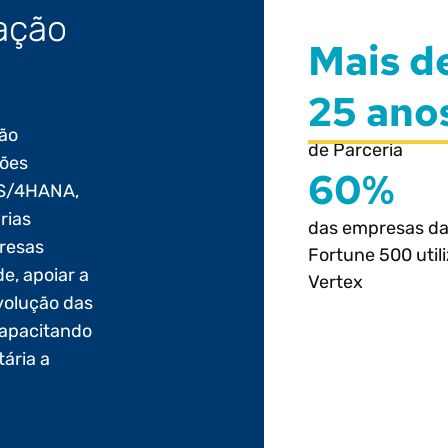
ação
Mais d
25 ano
são
de Parceria
ções
60%
, S/4HANA,
rias
das empresas d
resas
Fortune 500 util
e, apoiar a
Vertex
evolução das
capacitando
tária a