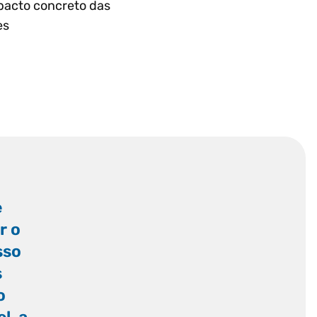
pacto concreto das
es
e
r o
sso
s
o