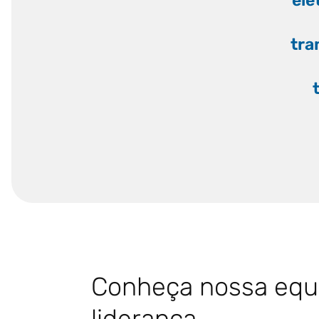
ele
tra
Conheça nossa equ
liderança.