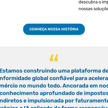
descubra o im
nossas soluçõ
CONHEÇA NOSSA HISTÓRIA
“
Estamos construindo uma plataforma d
nformidade global confiável para acelera
mércio no mundo todo. Ancorada em no
conhecimento aprofundado de imposto
indiretos e impulsionada por faturament