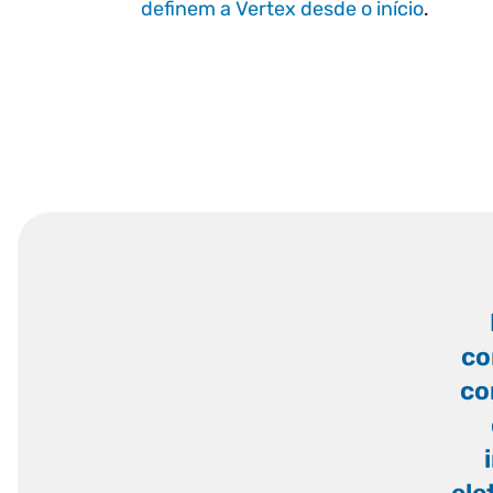
definem a Vertex desde o início
.
co
co