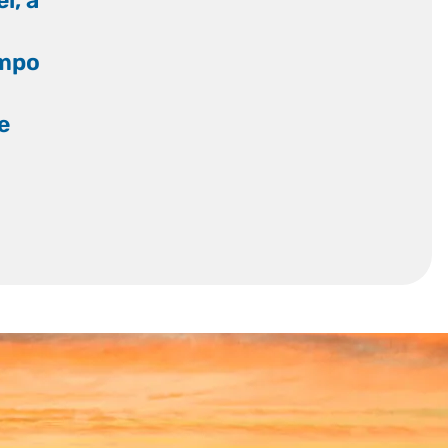
l, a
empo
e